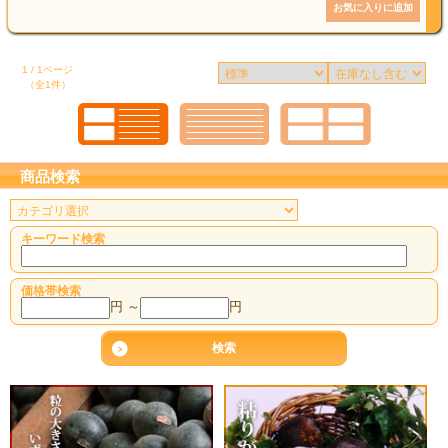
1 / 1ページ
（全1件）
商品検索
キーワード検索
価格帯検索
円 ～
円