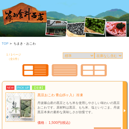
TOP
>
ちまき・おこわ
1 / 1ページ
（全1件）
NEW
PICK UP
【冷凍】
黒豆おこわ 青山(6ヶ入）冷凍
丹波篠山産の黒豆ともち米を使用しやさしい味わいの黒豆
おこわです。原材料は黒豆、もち米、塩といりごま。丹波
黒豆本来の素朴な美味しさが自慢です。
価格： 1,500円(税込)