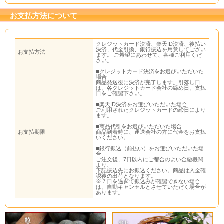
お支払方法について
クレジットカード決済、楽天ID決済、後払い
決済、代金引換、銀行振込を用意してござい
お支払方法
ます。 ご希望にあわせて、各種ご利用くだ
さい。
■クレジットカード決済をお選びいただいた
場合
商品発送後に決済が完了します。引落し日
は、各クレジットカード会社の締め日、支払
日をご確認下さい。
■楽天ID決済をお選びいただいた場合
ご利用されたクレジットカードの締日により
ます。
■商品代引をお選びいただいた場合
お支払期限
商品到着時に、運送会社の方に代金をお支払
いください。
■銀行振込（前払い）をお選びいただいた場
合
ご注文後、7日以内にご都合のよい金融機関
より、
下記振込先にお振込ください。商品は入金確
認後の出荷となります。
※７日を過ぎて振込みが確認できない場合
は、自動キャンセルとさせていただく場合が
あります。