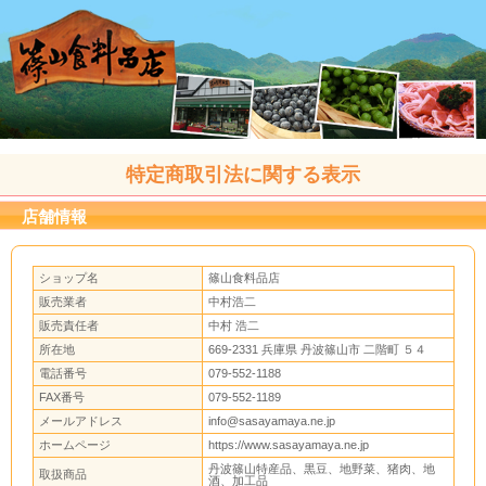
特定商取引法に関する表示
店舗情報
ショップ名
篠山食料品店
販売業者
中村浩二
販売責任者
中村 浩二
所在地
669-2331 兵庫県 丹波篠山市 二階町 ５４
電話番号
079-552-1188
FAX番号
079-552-1189
メールアドレス
info@sasayamaya.ne.jp
ホームページ
https://www.sasayamaya.ne.jp
丹波篠山特産品、黒豆、地野菜、猪肉、地
取扱商品
酒、加工品