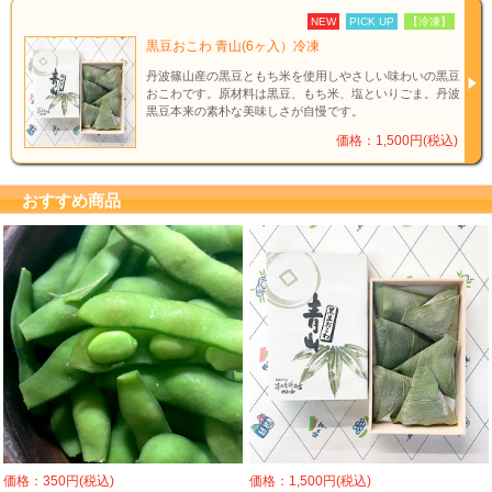
NEW
PICK UP
【冷凍】
黒豆おこわ 青山(6ヶ入）冷凍
丹波篠山産の黒豆ともち米を使用しやさしい味わいの黒豆
おこわです。原材料は黒豆、もち米、塩といりごま。丹波
黒豆本来の素朴な美味しさが自慢です。
価格：1,500円(税込)
おすすめ商品
価格：350円(税込)
価格：1,500円(税込)