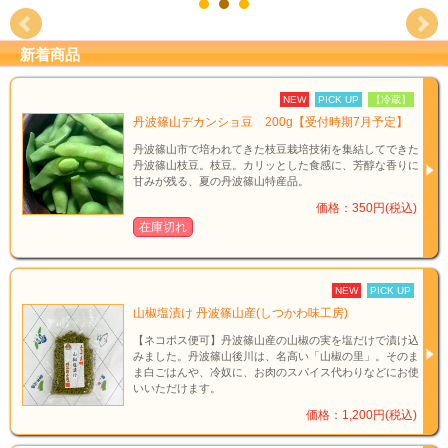
新着商品
NEW
PICK UP
【冷蔵】
丹波篠山デカンショ豆 200g【受付時期7月予定】
丹波篠山市で培われてきた枝豆栽培技術を集結してできた
丹波篠山枝豆。枝豆。カリッとした食感に、芳醇な香りに
甘みが残る、夏の丹波篠山特産品。
価格：350円(税込)
在庫切れ
NEW
PICK UP
山椒塩漬け 丹波篠山産(しつかわ味工房)
【ネコポス便可】丹波篠山産の山椒の実を塩だけで漬け込
みました。丹波篠山後川は、名高い「山椒の里」。そのま
ま白ごはんや、冷奴に、お肉のスパイス代わりなどにお使
いいただけます。
価格：1,200円(税込)