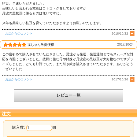
昨日、早速いただきました。
美味しいと言われる枝豆はコトゴトク食しておりますが
丹波の黒枝豆に勝るものは無いですね。
来年も美味しい枝豆を育てていただきますようお願いいたします。
お店からのコメント
2018/10/22
2017/10/24
福ちゃん故郷便様
この度初めて購入させていただきました。受注から発送、発送通知までもスムーズな対
応を有難うございました。故郷に住む母や姉妹が丹波産の黒枝豆が大好物なのでサプラ
イズしました。とても好評でした。また引き続き購入させていただきます。ありがとう
ございました。
お店からのコメント
2017/10/26
レビュー一覧
注文
購入数:
個