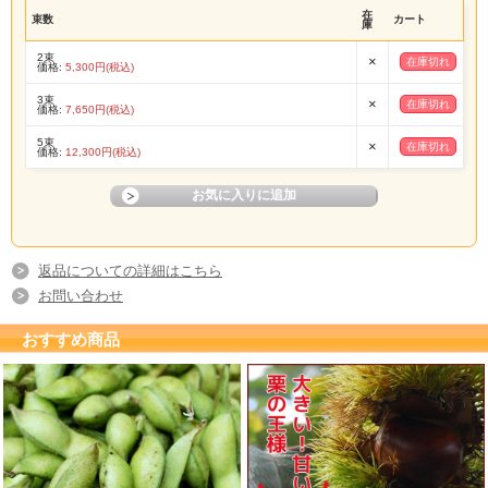
在
束数
カート
庫
2束
×
在庫切れ
価格:
5,300円(税込)
3束
×
在庫切れ
価格:
7,650円(税込)
5束
×
在庫切れ
価格:
12,300円(税込)
返品についての詳細はこちら
お問い合わせ
おすすめ商品