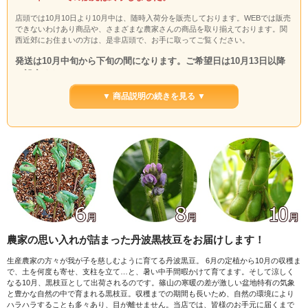
店頭では10月10日より10月中は、随時入荷分を販売しております。WEBでは販売
できないわけあり商品や、さまざまな農家さんの商品を取り揃えております。関
西近郊にお住まいの方は、是非店頭で、お手に取ってご覧ください。
発送は10月中旬から下旬の間になります。ご希望日は10月13日以降
で設定ください。
その大きさ、独特のこく、どれをとっても最高級！鮮度抜群！クール
▼ 商品説明の続きを見る ▼
便でお送りします。送料無料（北海道沖縄は＋1,100円）となります
丹波篠山の黒枝豆（黒豆枝豆）は日本一と呼ばれるにふさわしい品質です。その
大きさ、独特のこく、甘み、ほっくりとした食感、どれをとっても枝豆の中でも
最高級の美味しさです。
篠山以外の地域でも「丹波の黒枝豆」を、たくさん栽培されるようになりまし
た。しかし、当店では地元丹波篠山の畑で栽培されたこだわりの丹波黒枝豆を、
旬の時期に皆様にお届けいたします。
枝つきで、鮮度のもちがいいのが特徴です。贈答品としても非常に喜ばれます。
農家の思い入れが詰まった丹波黒枝豆をお届けします！
生産農家の方々が我が子を慈しむように育てる丹波黒豆。 6月の定植から10月の収穫ま
で、土を何度も寄せ、支柱を立て…と、暑い中手間暇かけて育てます。そして涼しく
なる10月、黒枝豆として出荷されるのです。篠山の寒暖の差が激しい盆地特有の気象
と豊かな自然の中で育まれる黒枝豆。収穫までの期間も長いため、自然の環境により
ハラハラすることも多々あり、目が離せません。当店では、皆様のお手元に届くまで