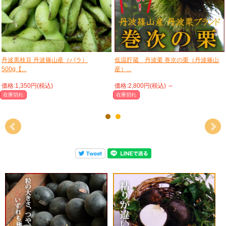
丹波黒枝豆 丹波篠山産（バラ）
低温貯蔵 丹波栗 巻次の栗（丹波篠山
500g【...
産）...
価格:1,350円(税込)
価格:2,800円(税込)
～
在庫切れ
在庫切れ