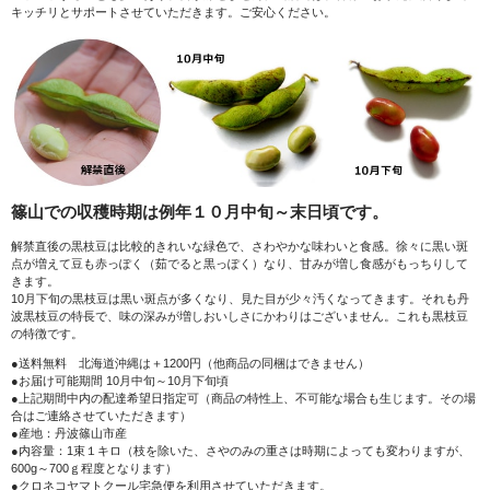
キッチリとサポートさせていただきます。ご安心ください。
篠山での収穫時期は例年１０月中旬～末日頃です。
解禁直後の黒枝豆は比較的きれいな緑色で、さわやかな味わいと食感。徐々に黒い斑
点が増えて豆も赤っぽく（茹でると黒っぽく）なり、甘みが増し食感がもっちりして
きます。
10月下旬の黒枝豆は黒い斑点が多くなり、見た目が少々汚くなってきます。それも丹
波黒枝豆の特長で、味の深みが増しおいしさにかわりはございません。これも黒枝豆
の特徴です。
●送料無料 北海道沖縄は＋1200円（他商品の同梱はできません）
●お届け可能期間 10月中旬～10月下旬頃
●上記期間中内の配達希望日指定可（商品の特性上、不可能な場合も生じます。その場
合はご連絡させていただきます）
●産地：丹波篠山市産
●内容量：1束１キロ（枝を除いた、さやのみの重さは時期によっても変わりますが、
600g～700ｇ程度となります）
●クロネコヤマトクール宅急便を利用させていただきます。