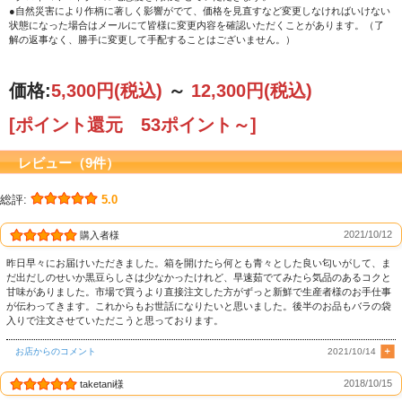
●自然災害により作柄に著しく影響がでて、価格を見直すなど変更しなければいけない
状態になった場合はメールにて皆様に変更内容を確認いただくことがあります。（了
解の返事なく、勝手に変更して手配することはございません。）
価格:
5,300円
(税込)
～
12,300円
(税込)
[ポイント還元 53ポイント～]
レビュー（9件）
総評:
5.0
2021/10/12
購入者様
昨日早々にお届けいただきました。箱を開けたら何とも青々とした良い匂いがして、ま
だ出だしのせいか黒豆らしさは少なかったけれど、早速茹でてみたら気品のあるコクと
甘味がありました。市場で買うより直接注文した方がずっと新鮮で生産者様のお手仕事
が伝わってきます。これからもお世話になりたいと思いました。後半のお品もバラの袋
入りで注文させていただこうと思っております。
お店からのコメント
2021/10/14
2018/10/15
taketani様