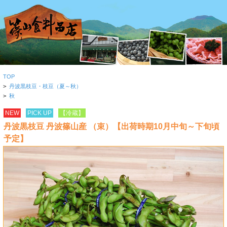
TOP
>
丹波黒枝豆・枝豆（夏～秋）
>
秋
NEW
PICK UP
【冷蔵】
丹波黒枝豆 丹波篠山産 （束）【出荷時期10月中旬～下旬頃
予定】