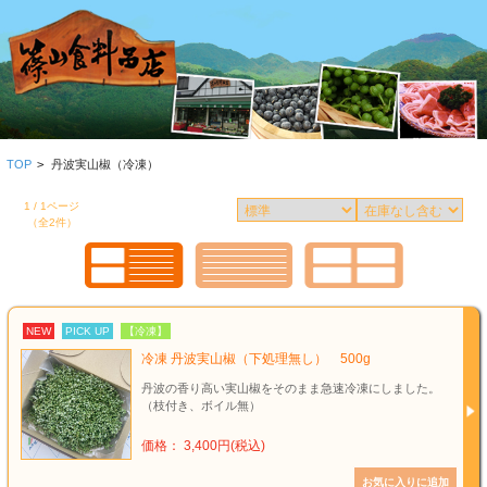
TOP
>
丹波実山椒（冷凍）
1 / 1ページ
（全2件）
NEW
PICK UP
【冷凍】
冷凍 丹波実山椒（下処理無し） 500g
丹波の香り高い実山椒をそのまま急速冷凍にしました。
（枝付き、ボイル無）
価格： 3,400円(税込)