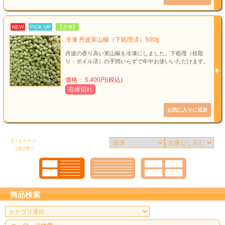
NEW
PICK UP
【冷凍】
冷凍 丹波実山椒（下処理済）500g
丹波の香り高い実山椒を冷凍にしました。下処理（枝取
り・ボイル済）の手間いらずで年中お使いいただけます。
価格： 5,400円(税込)
在庫切れ
1 / 1ページ
（全2件）
商品検索