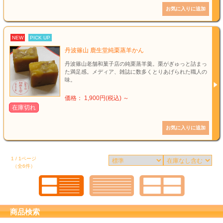
NEW
PICK UP
丹波篠山 鹿生堂純栗蒸羊かん
丹波篠山老舗和菓子店の純栗蒸羊羹。栗がぎゅっと詰まっ
た満足感。メディア、雑誌に数多くとりあげられた職人の
味。
価格： 1,900円(税込)
～
在庫切れ
1 / 1ページ
（全6件）
商品検索