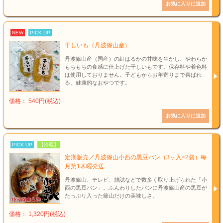
NEW
PICK UP
干しいも（丹波篠山産）
丹波篠山産（国産）の紅はるかの甘味を生かし、やわらか
もちもちの食感に仕上げた干しいもです。保存料や着色料
は使用しておりません。子どもからお年寄りまで喜ばれ
る、健康的なおやつです。
価格： 540円(税込)
PICK UP
【冷蔵】
定期販売／丹波篠山小西の黒豆パン（3ヶ入×2袋）毎
月第1木曜発送
丹波篠山、テレビ、雑誌などで数多く取り上げられた「小
西の黒豆パン」。ふんわりしたパンに丹波篠山産の黒豆が
たっぷり入った篠山だけの美味しさ。
価格： 1,320円(税込)