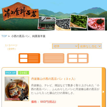
TOP
>
小西の黒豆パン、純栗蒸羊羹
1 / 1ページ
（全6件）
PICK UP
【冷蔵】
丹波篠山小西の黒豆パン（３ヶ入）
丹波篠山、テレビ、雑誌などで数多く取り上げられた「小
西の黒豆パン」。ふんわりしたパンに丹波篠山産の黒豆が
たっぷり入った篠山だけの美味しさ。
価格： 660円(税込)