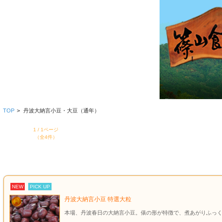
TOP
>
丹波大納言小豆・大豆（通年）
1 / 1ページ
（全4件）
NEW
PICK UP
丹波大納言小豆 特選大粒
本場、丹波春日の大納言小豆。俵の形が特徴で、煮あがりふっ