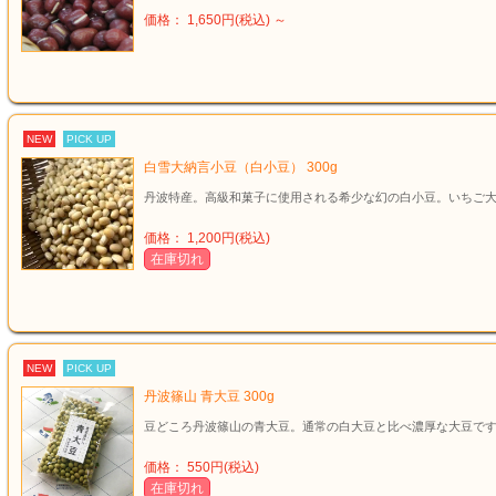
価格： 1,650円(税込)
～
NEW
PICK UP
白雪大納言小豆（白小豆） 300g
丹波特産。高級和菓子に使用される希少な幻の白小豆。いちご
価格： 1,200円(税込)
在庫切れ
NEW
PICK UP
丹波篠山 青大豆 300g
豆どころ丹波篠山の青大豆。通常の白大豆と比べ濃厚な大豆で
価格： 550円(税込)
在庫切れ