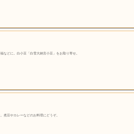
大福などに。白小豆「白雪大納言小豆」をお取り寄せ。
す。煮豆やカレーなどのお料理にどうぞ。