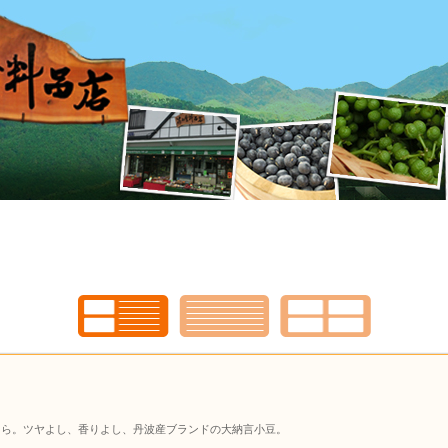
くら。ツヤよし、香りよし、丹波産ブランドの大納言小豆。