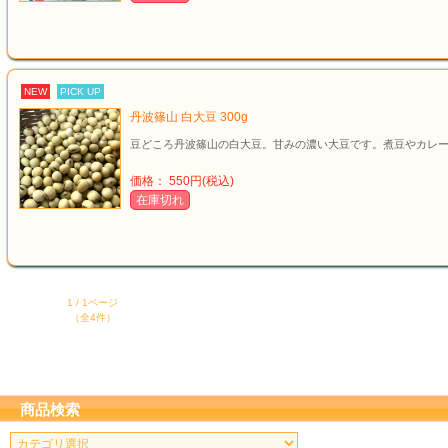
NEW
PICK UP
丹波篠山 白大豆 300g
豆どころ丹波篠山の白大豆。甘みの濃い大豆です。煮豆やカレ
価格： 550円(税込)
在庫切れ
1 / 1ページ
（全4件）
商品検索