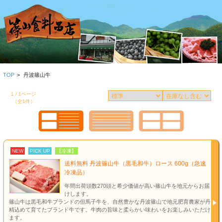
TOP
>
丹波篠山牛
1 / 1ページ
（全1件）
NEW
PICK UP
【冷凍】
送料無料 丹波篠山牛（黒毛和牛）ロース 600g（急速
冷凍品）
年間出荷頭数270頭と希少価値が高い篠山牛を地元からお届
けします。
篠山牛は黒毛和牛ブランドの但馬子牛を、自然豊かな丹波篠山で地元肥育農家が丹
精込めて育てたブランド牛です。牛肉の旨味と柔らかい味わいをお楽しみいただけ
ます。