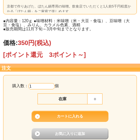
京都で作りあげた、ぼたん鍋専用の味噌。飲食店でいただくと1人前5千円程度か
かる「ぼたん鍋」をご家庭で楽しめます。
●内容量：120ｇ ●味噌材料：米味噌（米・大豆・食塩）、豆味噌（大
豆・食塩）、みりん、カラメル色素、酒精
●販売期間は11月下旬～3月中旬までとなります。
価格:
350円
(税込)
[ポイント還元 3ポイント～]
注文
購入数：
個
在庫
○