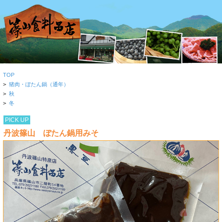
TOP
>
猪肉・ぼたん鍋（通年）
>
秋
>
冬
PICK UP
丹波篠山 ぼたん鍋用みそ