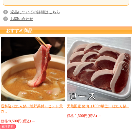
返品についての詳細はこちら
お問い合わせ
おすすめ商品
送料込 ぼたん鍋（地野菜付）セット 天
天然国産 猪肉（100g単位） ぼたん鍋...
然...
価格:1,300円(税込)
～
価格:8,500円(税込)
～
在庫切れ