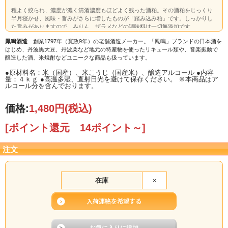
程よく絞られ、濃度が濃く清酒濃度もほどよく残った酒粕。その酒粕をじっくり
半月寝かせ、風味・旨みがさらに増したものが「踏み込み粕」です。しっかりし
た旨みがありますので、みりん、ザラメなどの調味料は一切無添加です
鳳鳴酒造
…創業1797年（寛政9年）の老舗酒造メーカー。「鳳鳴」ブランドの日本酒を
はじめ、丹波黒大豆、丹波栗など地元の特産物を使ったリキュール類や、音楽振動で
醸造した酒、米焼酎などユニークな商品も扱っています。
●原材料名：米（国産）、米こうじ（国産米）、醸造アルコール ●内容
量：４ｋｇ ●高温多湿、直射日光を避けて保存ください。 ※本商品はア
ルコール分を含んでおります。
価格:
1,480円
(税込)
[ポイント還元 14ポイント～]
注文
在庫
×