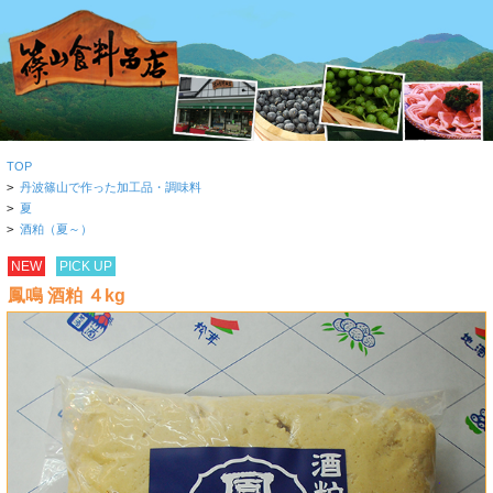
TOP
>
丹波篠山で作った加工品・調味料
>
夏
>
酒粕（夏～）
NEW
PICK UP
鳳鳴 酒粕 ４kg