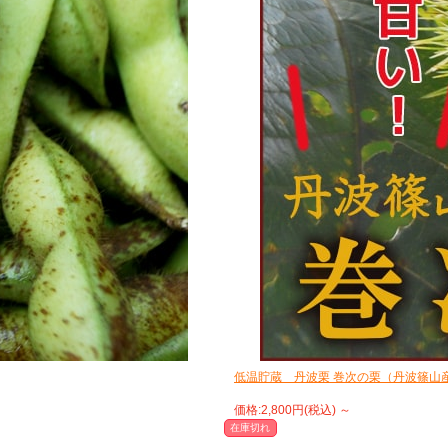
低温貯蔵 丹波栗 巻次の栗（丹波篠山産）
価格:2,800円(税込)
～
在庫切れ