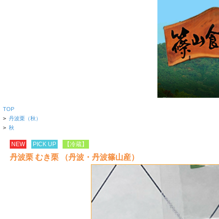
TOP
>
丹波栗（秋）
>
秋
NEW
PICK UP
【冷蔵】
丹波栗 むき栗 （丹波・丹波篠山産）