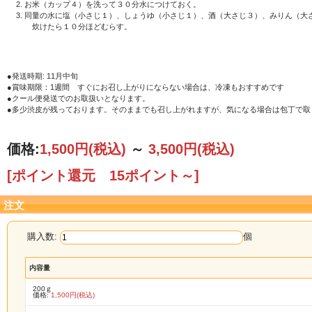
お米（カップ４）を洗って３０分水につけておく。
同量の水に塩（小さじ１）、しょうゆ（小さじ１）、酒（大さじ３）、みりん（大
炊けたら１０分ほどむらす。
●発送時期: 11月中旬
●賞味期限：1週間 すぐにお召し上がりにならない場合は、冷凍もおすすめです
●クール便発送でのお取扱いとなります。
●多少渋皮が残っております。そのままでも召し上がれますが、気になる場合は包丁で取
価格:
1,500円
(税込)
～
3,500円
(税込)
[ポイント還元 15ポイント～]
注文
購入数:
個
内容量
200ｇ
価格:
1,500円(税込)