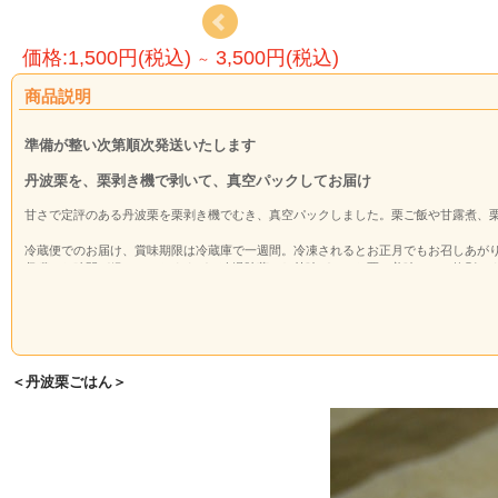
価格:1,500円(税込)
3,500円(税込)
～
商品説明
準備が整い次第順次発送いたします
丹波栗を、栗剥き機で剥いて、真空パックしてお届け
甘さで定評のある丹波栗を栗剥き機でむき、真空パックしました。栗ご飯や甘露煮、
冷蔵便でのお届け、賞味期限は冷蔵庫で一週間。冷凍されるとお正月でもお召しあが
収穫から時間が経っておりますが、冷温貯蔵され甘味がのった栗の美味しさは格別で
機械むきですので、渋皮が残った状態になりますが、栗ご飯であれば風味が出るので
丹波栗
丹波地域は、古くから朝廷に献上する国として、その名があがり、江戸時代には江戸
す。
＜丹波栗ごはん＞