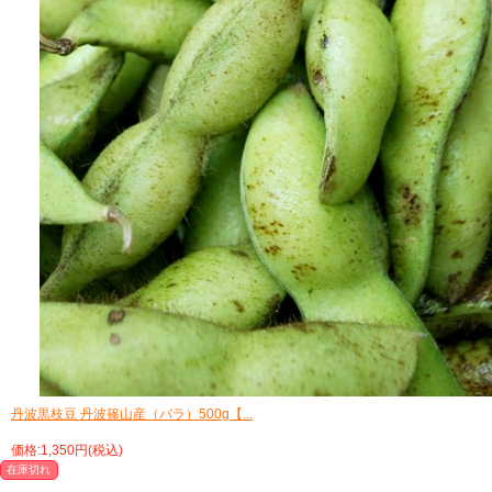
丹波黒枝豆 丹波篠山産（バラ）500g【...
価格:1,350円(税込)
在庫切れ