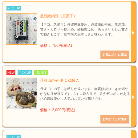
PICK UP
黒豆絞納豆（豆菓子）
【ネコポス便可】丹波黒豆使用。丹波篠山特選。無添加、
甘さ・カロリー控えめ。砂糖控えめ、あっさりとした甘さ
で飽きもこず、豆本来の美味しさが味わえます。
価格： 756円(税込)
NEW
PICK UP
【冷蔵】
丹波山の芋 優 １kg袋入
丹波「山の芋」は粘りが違います。肉質は純白、きめ細や
かな粘りが特長です。1キロ袋入りで、多少デコボコがある
ため普段使いに人気のお買い得商品です。
価格： 2,000円(税込)
PICK UP