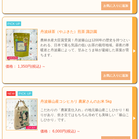
PICK UP
丹波緑茶（やぶきた）煎茶 諏訪園
農林水産大臣賞受賞！丹波篠山は1200年の歴史を持つとい
われる、日本で最も気温の低いお茶の栽培地域。昼夜の寒
暖差と丹波霧によって、甘みとうま味が凝縮した茶葉が育
ちます。
価格： 1,350円(税込)
～
NEW
PICK UP
丹波篠山産コシヒカリ 農家さんのお米 5kg
こだわりの「農家直仕入れ」の地元篠山産こしひかり！粘
りがあり、炊き立てはもちろん冷めても美味しい「篠山こ
しひかり」です。
価格： 6,000円(税込)
～