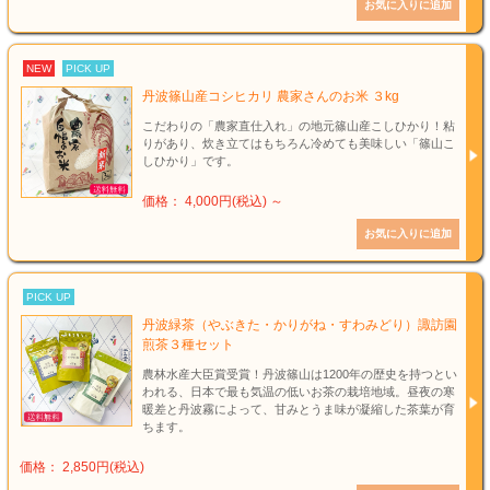
NEW
PICK UP
丹波篠山産コシヒカリ 農家さんのお米 ３kg
こだわりの「農家直仕入れ」の地元篠山産こしひかり！粘
りがあり、炊き立てはもちろん冷めても美味しい「篠山こ
しひかり」です。
価格： 4,000円(税込)
～
PICK UP
丹波緑茶（やぶきた・かりがね・すわみどり）諏訪園
煎茶３種セット
農林水産大臣賞受賞！丹波篠山は1200年の歴史を持つとい
われる、日本で最も気温の低いお茶の栽培地域。昼夜の寒
暖差と丹波霧によって、甘みとうま味が凝縮した茶葉が育
ちます。
価格： 2,850円(税込)