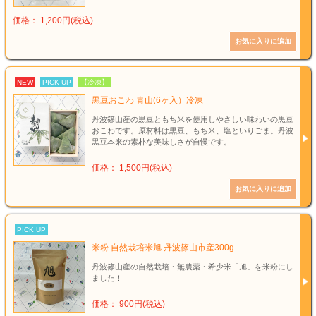
価格： 1,200円(税込)
NEW
PICK UP
【冷凍】
黒豆おこわ 青山(6ヶ入）冷凍
丹波篠山産の黒豆ともち米を使用しやさしい味わいの黒豆
おこわです。原材料は黒豆、もち米、塩といりごま。丹波
黒豆本来の素朴な美味しさが自慢です。
価格： 1,500円(税込)
PICK UP
米粉 自然栽培米旭 丹波篠山市産300g
丹波篠山産の自然栽培・無農薬・希少米「旭」を米粉にし
ました！
価格： 900円(税込)