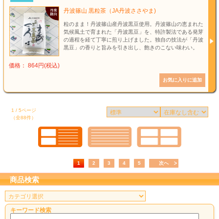
丹波篠山 黒粒茶（JA丹波ささやま)
粒のまま！丹波篠山産丹波黒豆使用。丹波篠山の恵まれた
気候風土で育まれた「丹波黒豆」を、特許製法である発芽
の過程を経て丁寧に煎り上げました。独自の技法が「丹波
黒豆」の香りと旨みを引き出し、飽きのこない味わい。
価格： 864円(税込)
1 / 5ページ
（全88件）
1
2
3
4
5
次へ
商品検索
キーワード検索