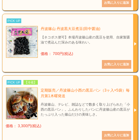
PICK UP
丹波篠山 丹波黒大豆煮豆(田中醤油)
【ネコポス便可】本場丹波篠山産の黒豆を使用、自家製醤
油で煮込んだ深みのある味わい。
価格： 700円(税込)
PICK UP
【冷蔵】
定期販売／丹波篠山小西の黒豆パン（3ヶ入×5袋）毎
月第1木曜発送
丹波篠山、テレビ、雑誌などで数多く取り上げられた「小
西の黒豆パン」。ふんわりしたパンに丹波篠山産の黒豆が
たっぷり入った篠山だけの美味しさ。
価格： 3,300円(税込)