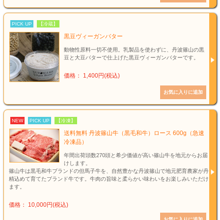
PICK UP
【冷蔵】
黒豆ヴィーガンバター
動物性原料一切不使用。乳製品を使わずに、丹波篠山の黒
豆と大豆バターで仕上げた黒豆ヴィーガンバターです。
価格： 1,400円(税込)
NEW
PICK UP
【冷凍】
送料無料 丹波篠山牛（黒毛和牛）ロース 600g（急速
冷凍品）
年間出荷頭数270頭と希少価値が高い篠山牛を地元からお届
けします。
篠山牛は黒毛和牛ブランドの但馬子牛を、自然豊かな丹波篠山で地元肥育農家が丹
精込めて育てたブランド牛です。牛肉の旨味と柔らかい味わいをお楽しみいただけ
ます。
価格： 10,000円(税込)