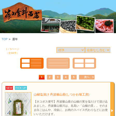
TOP
>
通年
1 / 5ページ
（全88件）
1
2
3
4
5
次へ
NEW
PICK UP
山椒塩漬け 丹波篠山産(しつかわ味工房)
【ネコポス便可】丹波篠山産の山椒の実を塩だけで漬け込
みました。丹波篠山後川は、名高い「山椒の里」。そのま
ま白ごはんや、冷奴に、お肉のスパイス代わりなどにお使
いいただけます。