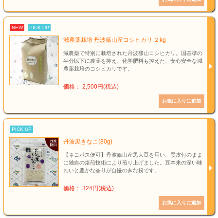
NEW
PICK UP
減農薬栽培 丹波篠山産コシヒカリ ２kg
減農薬で特別に栽培された丹波篠山コシヒカリ。国基準の
半分以下に農薬を抑え、化学肥料も控えた、安心安全な減
農薬栽培のコシヒカリです。
価格： 2,500円(税込)
PICK UP
丹波黒きなこ(80g)
【ネコポス便可】丹波篠山産黒大豆を用い、黒皮付のまま
に独自の焙煎技術により煎り上げました。豆本来の深い味
わいと豊かな香りが自慢のきな粉です。
価格： 324円(税込)