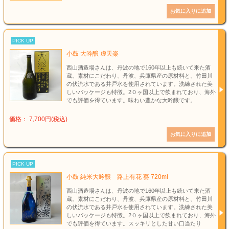
PICK UP
小鼓 大吟醸 虚天楽
西山酒造場さんは、丹波の地で160年以上も続いて来た酒
蔵。素材にこだわり、丹波、兵庫県産の原材料と、竹田川
の伏流水である井戸水を使用されています。洗練された美
しいパッケージも特徴。2０ヶ国以上で飲まれており、海外
でも評価を得ています。味わい豊かな大吟醸です。
価格： 7,700円(税込)
PICK UP
小鼓 純米大吟醸 路上有花 葵 720ml
西山酒造場さんは、丹波の地で160年以上も続いて来た酒
蔵。素材にこだわり、丹波、兵庫県産の原材料と、竹田川
の伏流水である井戸水を使用されています。洗練された美
しいパッケージも特徴。2０ヶ国以上で飲まれており、海外
でも評価を得ています。スッキリとした甘い口当たり