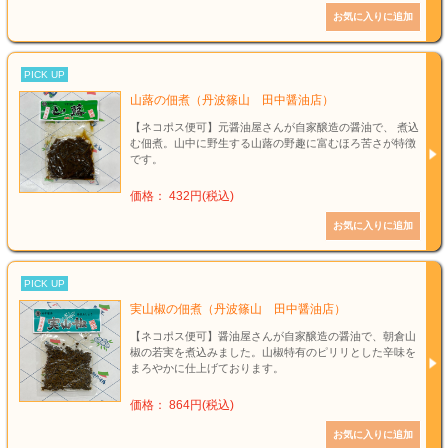
PICK UP
山蕗の佃煮（丹波篠山 田中醤油店）
【ネコポス便可】元醤油屋さんが自家醸造の醤油で、 煮込
む佃煮。山中に野生する山蕗の野趣に富むほろ苦さが特徴
です。
価格： 432円(税込)
PICK UP
実山椒の佃煮（丹波篠山 田中醤油店）
【ネコポス便可】醤油屋さんが自家醸造の醤油で、朝倉山
椒の若実を煮込みました。山椒特有のピリリとした辛味を
まろやかに仕上げております。
価格： 864円(税込)