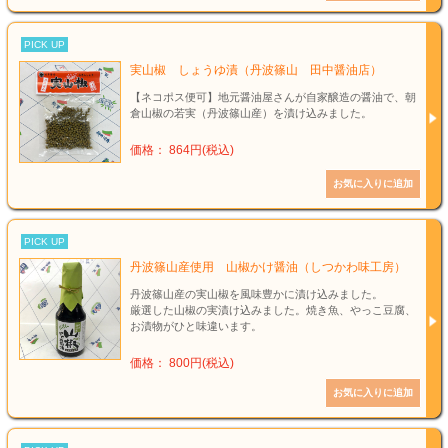
PICK UP
実山椒 しょうゆ漬（丹波篠山 田中醤油店）
【ネコポス便可】地元醤油屋さんが自家醸造の醤油で、朝
倉山椒の若実（丹波篠山産）を漬け込みました。
価格： 864円(税込)
PICK UP
丹波篠山産使用 山椒かけ醤油（しつかわ味工房）
丹波篠山産の実山椒を風味豊かに漬け込みました。
厳選した山椒の実漬け込みました。焼き魚、やっこ豆腐、
お漬物がひと味違います。
価格： 800円(税込)