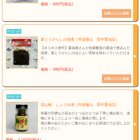
価格： 680円(税込)
PICK UP
葉とうがらしの佃煮（丹波篠山 田中醤油店）
【ネコポス便可】醤油屋さんが自家醸造の醤油で煮込んだ
佃煮。葉とうがらしのほどよい苦味を味わっていただけま
す。
価格： 486円(税込)
PICK UP
花山椒 しょうゆ漬（丹波篠山 田中醤油店）
初夏の可憐な小花をひとつみひとつみ丁寧に摘み取り、漬
物にすることにより一段と風味が増します。
酒の肴やあたたかいご飯やおにぎりお茶漬けでお召し上が
りください。
価格： 2,160円(税込)