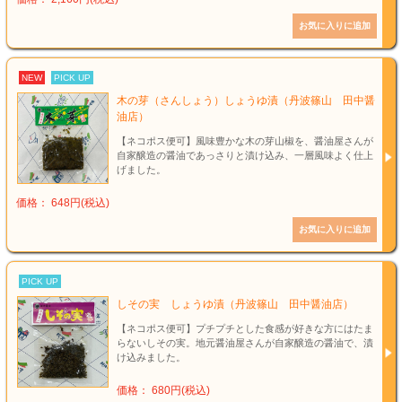
NEW
PICK UP
木の芽（さんしょう）しょうゆ漬（丹波篠山 田中醤
油店）
【ネコポス便可】風味豊かな木の芽山椒を、醤油屋さんが
自家醸造の醤油であっさりと漬け込み、一層風味よく仕上
げました。
価格： 648円(税込)
PICK UP
しその実 しょうゆ漬（丹波篠山 田中醤油店）
【ネコポス便可】プチプチとした食感が好きな方にはたま
らないしその実。地元醤油屋さんが自家醸造の醤油で、漬
け込みました。
価格： 680円(税込)