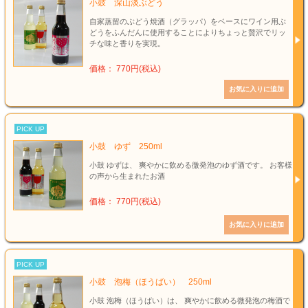
小鼓 深山淡ぶどう
自家蒸留のぶどう焼酒（グラッパ）をベースにワイン用ぶ
どうをふんだんに使用することによりちょっと贅沢でリッ
チな味と香りを実現。
価格： 770円(税込)
PICK UP
小鼓 ゆず 250ml
小鼓 ゆずは、 爽やかに飲める微発泡のゆず酒です。 お客様
の声から生まれたお酒
価格： 770円(税込)
PICK UP
小鼓 泡梅（ほうばい） 250ml
小鼓 泡梅（ほうばい）は、 爽やかに飲める微発泡の梅酒で