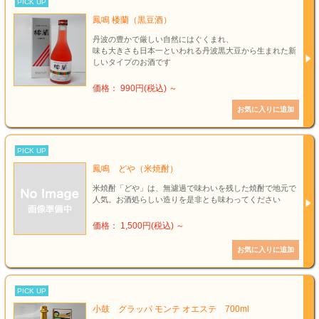
PICK UP
鳳鳴 楼蘭（黒豆酒）
丹波の豊かで厳しい自然にはぐくまれ、
味も大きさも日本一といわれる丹波黒大豆から生まれた新
しいタイプのお酒です
価格： 990円(税込)
～
PICK UP
鳳鳴 どや（米焼酎）
米焼酎「どや」は、無濾過で味わいを残した焼酎で地元で
人気。お酒処らしい造りを是非とも味わってください
価格： 1,500円(税込)
～
PICK UP
小鼓 グラッパ モンテ オエステ 700ml