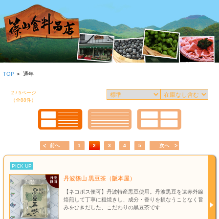
TOP
>
通年
2 / 5ページ
（全88件）
前へ
1
2
3
4
5
次へ
PICK UP
丹波篠山 黒豆茶（阪本屋）
【ネコポス便可】丹波特産黒豆使用。丹波黒豆を遠赤外線
焙煎して丁寧に粗焼きし、成分・香りを損なうことなく旨
みをひきだした、こだわりの黒豆茶です