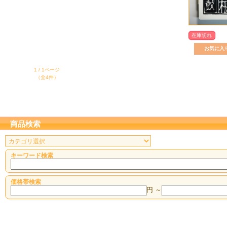
在庫切れ
1 / 1ページ
（全4件）
商品検索
キーワード検索
価格帯検索
円 ～