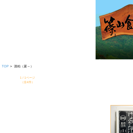
TOP
>
酒粕（夏～）
1 / 1ページ
（全4件）