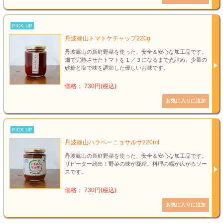
PICK UP
丹波篠山トマトケチャップ220g
丹波篠山の新鮮野菜を使った、安全＆安心な加工品です。
畑で完熟させたトマトを１／３になるまで煮詰め、少量の
砂糖と塩で味を調節した優しいお味です。
価格： 730円(税込)
PICK UP
丹波篠山ハラペーニョサルサ220ml
丹波篠山の新鮮野菜を使った、安全＆安心な加工品です。
リピーター続出！野菜の味が凝縮。料理の幅が広がるソー
スです。
価格： 730円(税込)