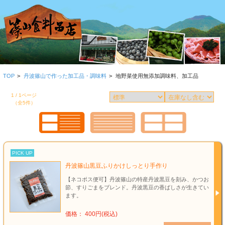
TOP
>
丹波篠山で作った加工品・調味料
>
地野菜使用無添加調味料、加工品
1 / 1ページ
（全5件）
PICK UP
丹波篠山黒豆ふりかけしっとり手作り
【ネコポス便可】丹波篠山の特産丹波黒豆を刻み、かつお
節、すりごまをブレンド。丹波黒豆の香ばしさが生きてい
ます。
価格： 400円(税込)