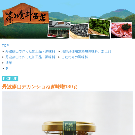
TOP
>
丹波篠山で作った加工品・調味料
>
地野菜使用無添加調味料、加工品
>
丹波篠山で作った加工品・調味料
>
こだわりの調味料
>
通年
>
冬
PICK UP
丹波篠山デカンショねぎ味噌130ｇ