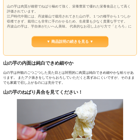
山の芋は肉質が緻密でねばり極めて強く、栄養豊富で優れた栄養食品として高く
評価されています。
江戸時代中期には、丹波篠山で栽培されてきた山の芋。１つの種芋から１つしか
収穫できず、栽培にも非常に手のかかるため、生産量も少なく貴重な芋です。
丹波山の芋は、芋自体がたいへん美味。 代表的なお召し上がり方で「とろろ」に
して食べる時、ダシつゆでのばすことが多いのですが、初めての方は是非一度そ
のままお召し上がりください。 芋自体の豊かな香りと味わいを体感いただけま
す。
▼ 商品説明の続きを見る ▼
山の芋の優秀は主に外見の差となります。本商品は秀品に比べると、デコボコは
ありますが、ご家庭から料理屋さんまでよくご利用いただいております。１kg袋
で２～4個となります。
山の芋の内面は純白できめ細やか
山の芋は外観のごつごつした見た目とは対照的に肉質は純白できめ細やかな粘りがあ
ります。 またアク抜きをしてからおろしていただくと黒ずみにくいですが、そのまま
でも家庭で召し上がるのには充分です。
山の芋のねばり具合を見てください！