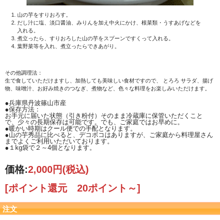
山の芋をすりおろす。
だし汁に塩、淡口醤油、みりんを加え中火にかけ、根菜類・うすあげなどを
入れる。
煮立ったら、すりおろした山の芋をスプーンですくって入れる。
葉野菜等を入れ、煮立ったらできあがり。
その他調理法：
生で食していただけますし、加熱しても美味しい食材ですので、 とろろ サラダ、揚げ
物、味噌汁、お好み焼きのつなぎ、煮物など、色々な料理をお楽しみいただけます。
●兵庫県丹波篠山市産
●保存方法：
お手元に届いた状態（引き粉付）そのまま冷蔵庫に保管いただくこと
で、少々の長期保存は可能です。でも、ご家庭ではお早めに。
●暖かい時期はクール便での手配となります。
●山の芋秀品に比べると、デコボコはありますが、ご家庭から料理屋さん
までよくご利用いただいております。
●１kg袋で２～4個となります。
価格:
2,000円
(税込)
[ポイント還元 20ポイント～]
注文