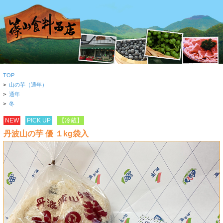
TOP
>
山の芋（通年）
>
通年
>
冬
NEW
PICK UP
【冷蔵】
丹波山の芋 優 １kg袋入