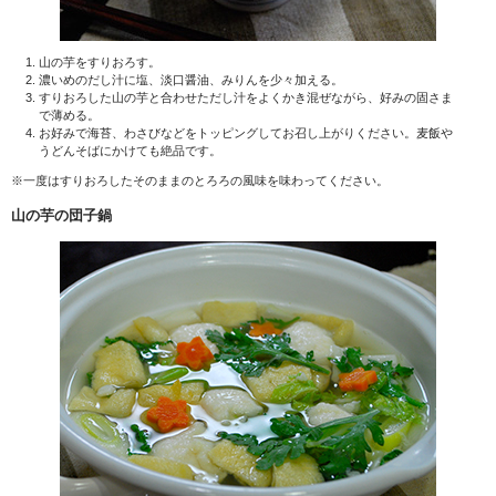
山の芋をすりおろす。
濃いめのだし汁に塩、淡口醤油、みりんを少々加える。
すりおろした山の芋と合わせただし汁をよくかき混ぜながら、好みの固さま
で薄める。
お好みで海苔、わさびなどをトッピングしてお召し上がりください。麦飯や
うどんそばにかけても絶品です。
※一度はすりおろしたそのままのとろろの風味を味わってください。
山の芋の団子鍋