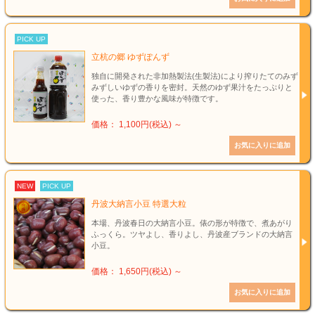
PICK UP
立杭の郷 ゆずぽんず
独自に開発された非加熱製法(生製法)により搾りたてのみず
みずしいゆずの香りを密封。天然のゆず果汁をたっぷりと
使った、香り豊かな風味が特徴です。
価格： 1,100円(税込)
～
NEW
PICK UP
丹波大納言小豆 特選大粒
本場、丹波春日の大納言小豆。俵の形が特徴で、煮あがり
ふっくら。ツヤよし、香りよし、丹波産ブランドの大納言
小豆。
価格： 1,650円(税込)
～