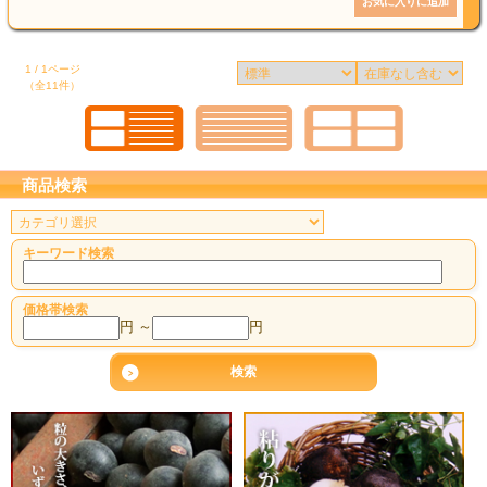
1 / 1ページ
（全11件）
商品検索
キーワード検索
価格帯検索
円 ～
円