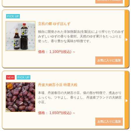
PICK UP
立杭の郷 ゆずぽんず
独自に開発された非加熱製法(生製法)により搾りたてのみず
みずしいゆずの香りを密封。天然のゆず果汁をたっぷりと
使った、香り豊かな風味が特徴です。
価格： 1,100円(税込)
～
NEW
PICK UP
丹波大納言小豆 特選大粒
本場、丹波春日の大納言小豆。俵の形が特徴で、煮あがり
ふっくら。ツヤよし、香りよし、丹波産ブランドの大納言
小豆。
価格： 1,650円(税込)
～