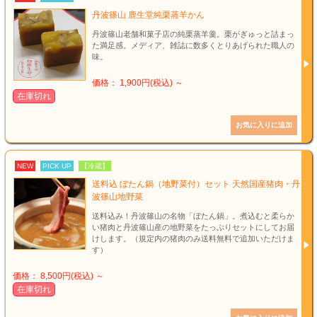
丹波篠山 鹿生堂純栗蒸羊かん
丹波篠山老舗和菓子店の純栗蒸羊羹。栗がぎゅっと詰まっ
た満足感。メディア、雑誌に数多くとりあげられた職人の
味。
価格： 1,900円(税込)
～
在庫切れ
NEW
PICK UP
【冷蔵】
送料込 ぼたん鍋（地野菜付）セット 天然国産猪肉・丹
波篠山地野菜
送料込み！丹波篠山の名物「ぼたん鍋」。煮込むと柔らか
い猪肉と丹波篠山産の地野菜をたっぷりセットにしてお届
けします。（規定内の猪肉のみ送料無料で追加いただけま
す）
価格： 8,500円(税込)
～
在庫切れ