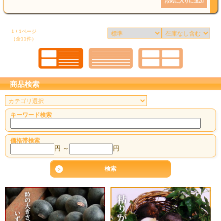
1 / 1ページ
（全11件）
商品検索
キーワード検索
価格帯検索
円 ～
円