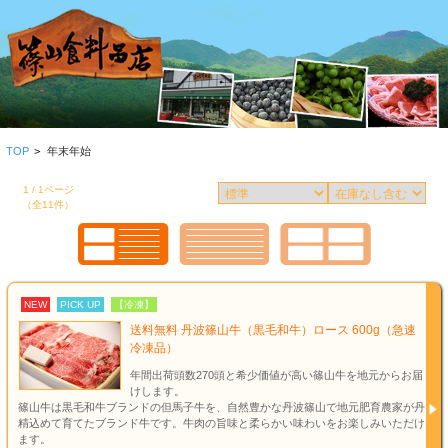
TOP
>
年末年始
1 / 1ページ
（全11件）
NEW
PICK UP
【冷凍】
送料無料 丹波篠山牛（黒毛和牛）ロース 600g（急速
冷凍品）
年間出荷頭数270頭と希少価値が高い篠山牛を地元からお届
けします。
篠山牛は黒毛和牛ブランドの但馬子牛を、自然豊かな丹波篠山で地元肥育農家が丹
精込めて育てたブランド牛です。牛肉の旨味と柔らかい味わいをお楽しみいただけ
ます。