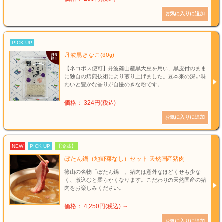
PICK UP
丹波黒きなこ(80g)
【ネコポス便可】丹波篠山産黒大豆を用い、黒皮付のまま
に独自の焙煎技術により煎り上げました。豆本来の深い味
わいと豊かな香りが自慢のきな粉です。
価格： 324円(税込)
NEW
PICK UP
【冷蔵】
ぼたん鍋（地野菜なし）セット 天然国産猪肉
篠山の名物「ぼたん鍋」。猪肉は意外なほどくせも少な
く、煮込むと柔らかくなります。こだわりの天然国産の猪
肉をお楽しみください。
価格： 4,250円(税込)
～