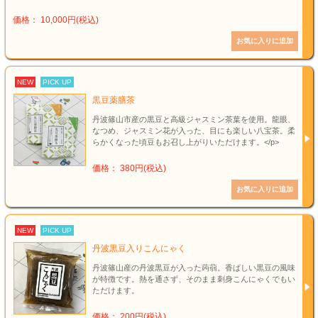
価格： 10,000円(税込)
NEW
PICK UP
黒豆薬膳茶
丹波篠山市産の黒豆と高級ジャスミン茶葉を使用。龍眼、
なつめ、ジャスミン花が入った、目にも楽しい八宝茶。柔
らかくなった頃豆もお召し上がりいただけます。</p>
価格： 380円(税込)
NEW
PICK UP
丹波黒豆入りこんにゃく
丹波篠山産の丹波黒豆が入った蒟蒻。香ばしい黒豆の風味
が特徴です。熱を通さず、そのまま刺身こんにゃくでもい
ただけます。
価格： 200円(税込)