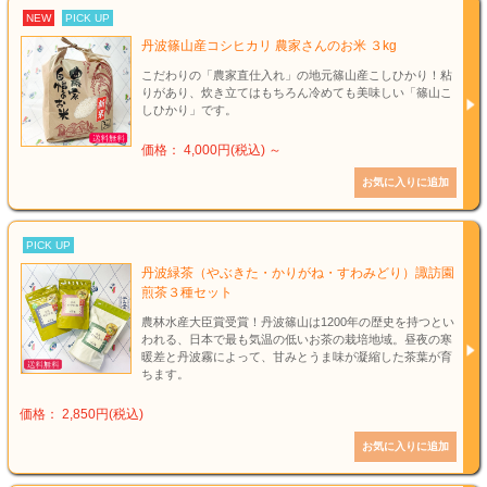
NEW
PICK UP
丹波篠山産コシヒカリ 農家さんのお米 ３kg
こだわりの「農家直仕入れ」の地元篠山産こしひかり！粘
りがあり、炊き立てはもちろん冷めても美味しい「篠山こ
しひかり」です。
価格： 4,000円(税込)
～
PICK UP
丹波緑茶（やぶきた・かりがね・すわみどり）諏訪園
煎茶３種セット
農林水産大臣賞受賞！丹波篠山は1200年の歴史を持つとい
われる、日本で最も気温の低いお茶の栽培地域。昼夜の寒
暖差と丹波霧によって、甘みとうま味が凝縮した茶葉が育
ちます。
価格： 2,850円(税込)