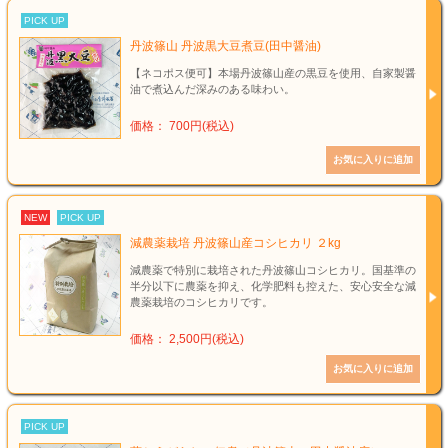
PICK UP
丹波篠山 丹波黒大豆煮豆(田中醤油)
【ネコポス便可】本場丹波篠山産の黒豆を使用、自家製醤
油で煮込んだ深みのある味わい。
価格： 700円(税込)
NEW
PICK UP
減農薬栽培 丹波篠山産コシヒカリ ２kg
減農薬で特別に栽培された丹波篠山コシヒカリ。国基準の
半分以下に農薬を抑え、化学肥料も控えた、安心安全な減
農薬栽培のコシヒカリです。
価格： 2,500円(税込)
PICK UP