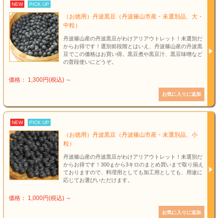
NEW
PICK UP
（お徳用）丹波黒豆（丹波篠山市産・未選別品、大・
中粒）
丹波篠山産の丹波黒豆がわけアリアウトレット！未選別だ
からお得です！選別前段階とはいえ、丹波篠山産の丹波黒
豆でこの価格はお買い得。黒豆煮や黒豆汁、黒豆味噌など
の普段使いにどうぞ。
価格： 1,300円(税込)
～
NEW
PICK UP
（お徳用）丹波黒豆（丹波篠山市産・未選別品、小
粒）
丹波篠山産の丹波黒豆がわけアリアウトレット！未選別だ
からお得です！300ｇから3キロのまとめ買いまで取り揃え
ておりますので、料理用としても加工用としても、用途に
応じてお選びいただけます。
価格： 1,000円(税込)
～