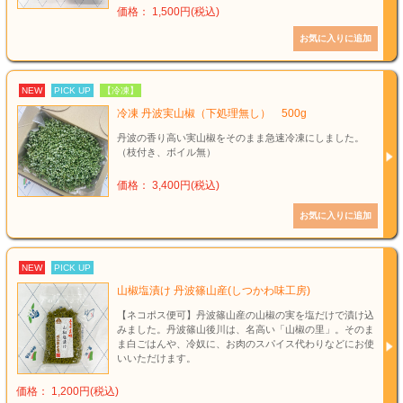
価格： 1,500円(税込)
NEW
PICK UP
【冷凍】
冷凍 丹波実山椒（下処理無し） 500g
丹波の香り高い実山椒をそのまま急速冷凍にしました。
（枝付き、ボイル無）
価格： 3,400円(税込)
NEW
PICK UP
山椒塩漬け 丹波篠山産(しつかわ味工房)
【ネコポス便可】丹波篠山産の山椒の実を塩だけで漬け込
みました。丹波篠山後川は、名高い「山椒の里」。そのま
ま白ごはんや、冷奴に、お肉のスパイス代わりなどにお使
いいただけます。
価格： 1,200円(税込)