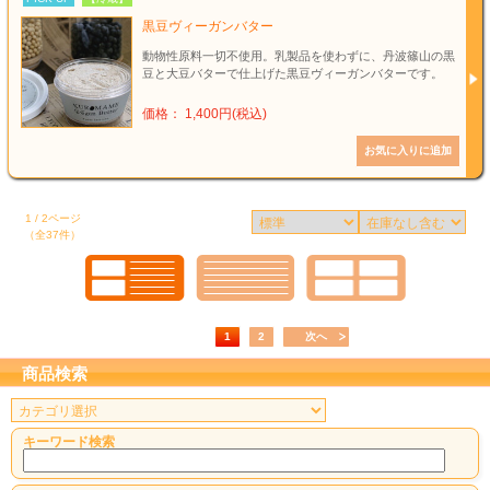
黒豆ヴィーガンバター
動物性原料一切不使用。乳製品を使わずに、丹波篠山の黒
豆と大豆バターで仕上げた黒豆ヴィーガンバターです。
価格： 1,400円(税込)
1 / 2ページ
（全37件）
1
2
次へ
商品検索
キーワード検索