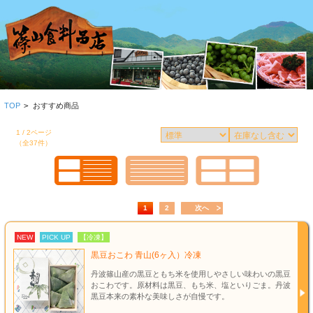
TOP
>
おすすめ商品
1 / 2ページ
（全37件）
1
2
次へ
NEW
PICK UP
【冷凍】
黒豆おこわ 青山(6ヶ入）冷凍
丹波篠山産の黒豆ともち米を使用しやさしい味わいの黒豆
おこわです。原材料は黒豆、もち米、塩といりごま。丹波
黒豆本来の素朴な美味しさが自慢です。