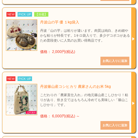
NEW
PICK UP
【冷蔵】
丹波山の芋 優 １kg袋入
丹波「山の芋」は粘りが違います。肉質は純白、きめ細や
かな粘りが特長です。1キロ袋入りで、多少デコボコがある
ため普段使いに人気のお買い得商品です。
価格： 2,000円(税込)
NEW
PICK UP
丹波篠山産コシヒカリ 農家さんのお米 5kg
こだわりの「農家直仕入れ」の地元篠山産こしひかり！粘
りがあり、炊き立てはもちろん冷めても美味しい「篠山こ
しひかり」です。
価格： 6,000円(税込)
～