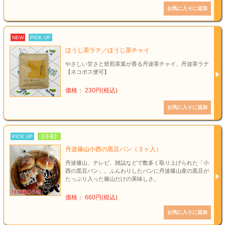
NEW
PICK UP
ほうじ茶ラテ／ほうじ茶チャイ
やさしい甘さと焙煎茶葉が香る丹波茶チャイ、丹波茶ラテ
【ネコポス便可】
価格： 230円(税込)
PICK UP
【冷蔵】
丹波篠山小西の黒豆パン（３ヶ入）
丹波篠山、テレビ、雑誌などで数多く取り上げられた「小
西の黒豆パン」。ふんわりしたパンに丹波篠山産の黒豆が
たっぷり入った篠山だけの美味しさ。
価格： 660円(税込)