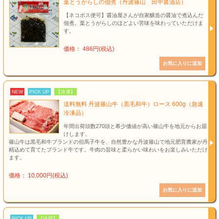
葉とうがらしの佃煮（丹波篠山 田中醤油店）
【ネコポス便可】醤油屋さんが自家醸造の醤油で煮込んだ
佃煮。葉とうがらしのほどよい苦味を味わっていただけま
す。
価格： 486円(税込)
NEW
PICK UP
【冷凍】
送料無料 丹波篠山牛（黒毛和牛）ロース 600g（急速
冷凍品）
年間出荷頭数270頭と希少価値が高い篠山牛を地元からお届
けします。
篠山牛は黒毛和牛ブランドの但馬子牛を、自然豊かな丹波篠山で地元肥育農家が丹
精込めて育てたブランド牛です。牛肉の旨味と柔らかい味わいをお楽しみいただけ
ます。
価格： 10,000円(税込)
PICK UP
【冷蔵】