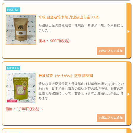
PICK UP
米粉 自然栽培米旭 丹波篠山市産300g
丹波篠山産の自然栽培・無農薬・希少米「旭」を米粉にし
ました！
価格： 900円(税込)
PICK UP
丹波緑茶（かりがね）煎茶 諏訪園
農林水産大臣賞受賞！丹波篠山は1200年の歴史を持つとい
われる、日本で最も気温の低いお茶の栽培地域。昼夜の寒
暖差と丹波霧によって、甘みとうま味が凝縮した茶葉が育
ちます。
価格： 1,100円(税込)
～