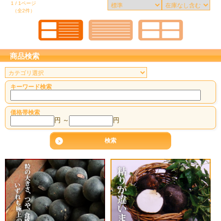
1 / 1ページ
（全2件）
商品検索
キーワード検索
価格帯検索
円 ～
円