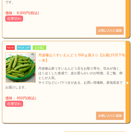
です。
価格： 8,000円(税込)
在庫切れ
NEW
PICK UP
【冷蔵】
丹波篠山うすいえんどう 500ｇ袋入り【お届け5月下旬
～末】
丹波篠山産うすいえんどう豆をお取り寄せ。甘みが強く、
ほくほくした食感で、皮が柔らかいのが特徴。豆ご飯、卵
とじが人気。
サイズなどにバラつきがある、お買い得価格。産地直送で
お届けします。
価格： 850円(税込)
在庫切れ