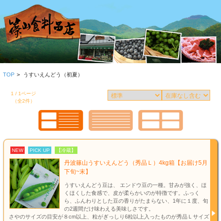
TOP
>
うすいえんどう（初夏）
1 / 1ページ
（全2件）
NEW
PICK UP
【冷蔵】
丹波篠山うすいえんどう（秀品Ｌ）4kg箱【お届け5月
下旬~末】
うすいえんどう豆は、 エンドウ豆の一種。甘みが強く、ほ
くほくした食感で、皮が柔らかいのが特徴です。ふっく
ら、ふんわりとした豆の香りがたまらない、1年に１度、旬
の2週間だけ味わえる美味しさです。
さやのサイズの目安が８cm以上、粒がぎっしり6粒以上入ったものが秀品Ｌサイズ