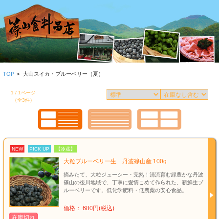
TOP
>
大山スイカ・ブルーベリー（夏）
1 / 1ページ
（全3件）
NEW
PICK UP
【冷蔵】
大粒ブルーベリー生 丹波篠山産 100g
摘みたて、大粒ジューシー・完熟！清流育む緑豊かな丹波
篠山の後川地域で、丁寧に愛情こめて作られた、新鮮生ブ
ルーベリーです。低化学肥料・低農薬の安心食品。
価格： 680円(税込)
在庫切れ