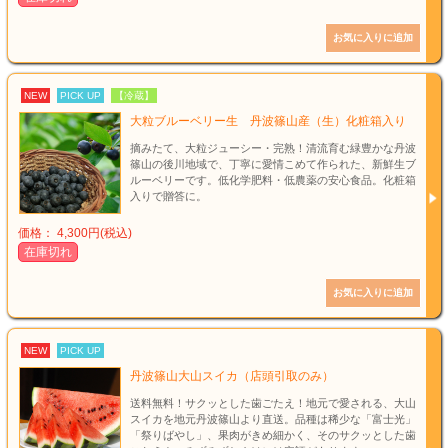
NEW
PICK UP
【冷蔵】
大粒ブルーベリー生 丹波篠山産（生）化粧箱入り
摘みたて、大粒ジューシー・完熟！清流育む緑豊かな丹波
篠山の後川地域で、丁寧に愛情こめて作られた、新鮮生ブ
ルーベリーです。低化学肥料・低農薬の安心食品。化粧箱
入りで贈答に。
価格： 4,300円(税込)
在庫切れ
NEW
PICK UP
丹波篠山大山スイカ（店頭引取のみ）
送料無料！サクッとした歯ごたえ！地元で愛される、大山
スイカを地元丹波篠山より直送。品種は稀少な「富士光」
「祭りばやし」、果肉がきめ細かく、そのサクッとした歯