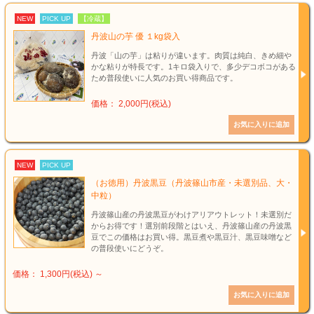
NEW
PICK UP
【冷蔵】
丹波山の芋 優 １kg袋入
丹波「山の芋」は粘りが違います。肉質は純白、きめ細や
かな粘りが特長です。1キロ袋入りで、多少デコボコがある
ため普段使いに人気のお買い得商品です。
価格： 2,000円(税込)
NEW
PICK UP
（お徳用）丹波黒豆（丹波篠山市産・未選別品、大・
中粒）
丹波篠山産の丹波黒豆がわけアリアウトレット！未選別だ
からお得です！選別前段階とはいえ、丹波篠山産の丹波黒
豆でこの価格はお買い得。黒豆煮や黒豆汁、黒豆味噌など
の普段使いにどうぞ。
価格： 1,300円(税込)
～