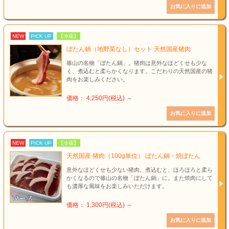
NEW
PICK UP
【冷蔵】
ぼたん鍋（地野菜なし）セット 天然国産猪肉
篠山の名物「ぼたん鍋」。猪肉は意外なほどくせも少な
く、煮込むと柔らかくなります。こだわりの天然国産の猪
肉をお楽しみください。
価格： 4,250円(税込)
～
NEW
PICK UP
【冷蔵】
天然国産 猪肉（100g単位） ぼたん鍋・焼ぼたん
意外なほどくせも少ない猪肉。煮込むと、ほろほろと柔ら
かくなるので篠山の名物「ぼたん鍋」に。また焼肉にして
も濃厚な風味をお楽しみいただけます。
価格： 1,300円(税込)
～