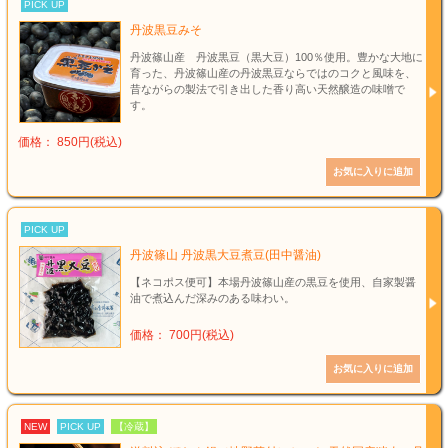
PICK UP
丹波黒豆みそ
丹波篠山産 丹波黒豆（黒大豆）100％使用。豊かな大地に
育った、丹波篠山産の丹波黒豆ならではのコクと風味を、
昔ながらの製法で引き出した香り高い天然醸造の味噌で
す。
価格： 850円(税込)
PICK UP
丹波篠山 丹波黒大豆煮豆(田中醤油)
【ネコポス便可】本場丹波篠山産の黒豆を使用、自家製醤
油で煮込んだ深みのある味わい。
価格： 700円(税込)
NEW
PICK UP
【冷蔵】