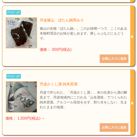
PICK UP
丹波篠山 ぼたん鍋用みそ
篠山の名物「ぼたん鍋」。このお味噌一つで、こくのある
本格料理店のお味が楽しめます。豚しゃぶなどにもどう
ぞ。
価格： 350円(税込)
PICK UP
丹波かくし酒 純米原酒
丹波で作られた、「丹波かくし酒」。米の生産から酒の醸
造まで、丹波地域内にこだわる「山名酒造」でつくられた
純米原酒。アルコール添加をせず、割り水をしない、生ま
れたままの地酒。
価格： 1,500円(税込)
～