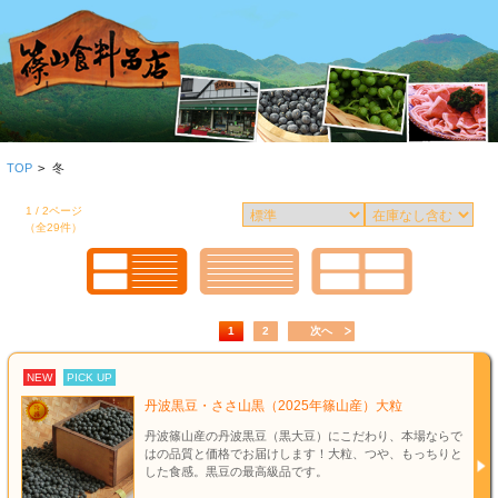
TOP
>
冬
1 / 2ページ
（全29件）
1
2
次へ
NEW
PICK UP
丹波黒豆・ささ山黒（2025年篠山産）大粒
丹波篠山産の丹波黒豆（黒大豆）にこだわり、本場ならで
はの品質と価格でお届けします！大粒、つや、もっちりと
した食感。黒豆の最高級品です。