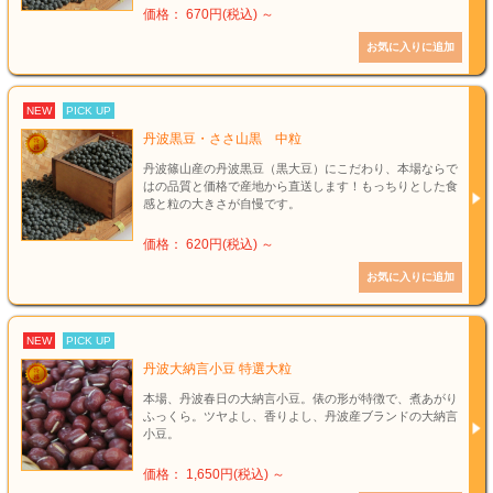
価格： 670円(税込)
～
NEW
PICK UP
丹波黒豆・ささ山黒 中粒
丹波篠山産の丹波黒豆（黒大豆）にこだわり、本場ならで
はの品質と価格で産地から直送します！もっちりとした食
感と粒の大きさが自慢です。
価格： 620円(税込)
～
NEW
PICK UP
丹波大納言小豆 特選大粒
本場、丹波春日の大納言小豆。俵の形が特徴で、煮あがり
ふっくら。ツヤよし、香りよし、丹波産ブランドの大納言
小豆。
価格： 1,650円(税込)
～