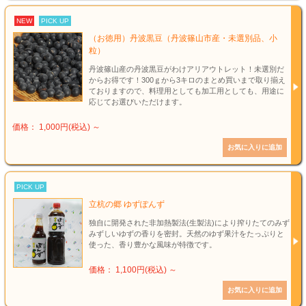
NEW
PICK UP
（お徳用）丹波黒豆（丹波篠山市産・未選別品、小
粒）
丹波篠山産の丹波黒豆がわけアリアウトレット！未選別だ
からお得です！300ｇから3キロのまとめ買いまで取り揃え
ておりますので、料理用としても加工用としても、用途に
応じてお選びいただけます。
価格： 1,000円(税込)
～
PICK UP
立杭の郷 ゆずぽんず
独自に開発された非加熱製法(生製法)により搾りたてのみず
みずしいゆずの香りを密封。天然のゆず果汁をたっぷりと
使った、香り豊かな風味が特徴です。
価格： 1,100円(税込)
～