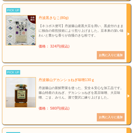
PICK UP
丹波黒きなこ(80g)
【ネコポス便可】丹波篠山産黒大豆を用い、黒皮付のまま
に独自の焙煎技術により煎り上げました。豆本来の深い味
わいと豊かな香りが自慢のきな粉です。
価格： 324円(税込)
PICK UP
丹波篠山デカンショねぎ味噌130ｇ
丹波篠山の新鮮野菜を使った、安全＆安心な加工品です。
篠山特産の太ねぎ、デカンショねぎを黒豆味噌、大豆味
噌、ごま、みりん、酒で贅沢に練り上げました。
価格： 580円(税込)