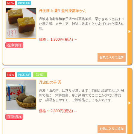
NEW
PICK UP
丹波篠山 鹿生堂純栗蒸羊かん
丹波篠山老舗和菓子店の純栗蒸羊羹。栗がぎゅっと詰まっ
た満足感。メディア、雑誌に数多くとりあげられた職人の
味。
価格： 1,900円(税込)
～
在庫切れ
NEW
PICK UP
【冷蔵】
丹波山の芋 秀
丹波「山の芋」は粘りが違います！肉質が緻密でねばり極
めて強く、栄養豊富。形が綺麗ででこぼこが少ない秀品
は、調理もしやすく、ご贈答品としても人気です。
価格： 2,800円(税込)
～
在庫切れ