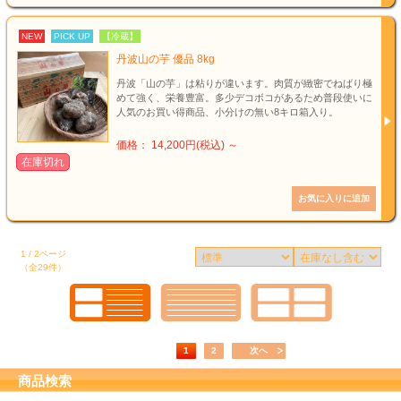
NEW
PICK UP
【冷蔵】
丹波山の芋 優品 8kg
丹波「山の芋」は粘りが違います。肉質が緻密でねばり極
めて強く、栄養豊富。多少デコボコがあるため普段使いに
人気のお買い得商品、小分けの無い8キロ箱入り。
価格： 14,200円(税込)
～
在庫切れ
1 / 2ページ
（全29件）
1
2
次へ
商品検索