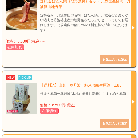
送料込 ぼたん鍋（地野菜付）セット 天然国産猪肉・丹
波篠山地野菜
送料込み！丹波篠山の名物「ぼたん鍋」。煮込むと柔らか
い猪肉と丹波篠山産の地野菜をたっぷりセットにしてお届
けします。（規定内の猪肉のみ送料無料で追加いただけま
す）
価格： 8,500円(税込)
～
在庫切れ
NEW
PICK UP
【送料込】山名 奥丹波 純米吟醸生原酒 1.8L
丹波の地酒ー奥丹波(木札）年越し新春におすすめの地酒
価格： 6,500円(税込)
在庫切れ