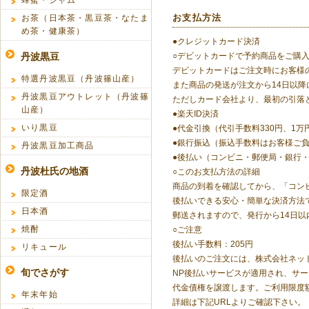
蜂蜜・ジャム
お支払方法
お茶（日本茶・黒豆茶・なたま
め茶・健康茶）
●クレジットカード決済
丹波黒豆
○デビットカードで予約商品をご購
デビットカードはご注文時にお客様
特選丹波黒豆（丹波篠山産）
また商品の発送が注文から14日以
丹波黒豆アウトレット（丹波篠
ただしカード会社より、最初の引落
山産）
●楽天ID決済
いり黒豆
●代金引換（代引手数料330円、1
●銀行振込（振込手数料はお客様ご
丹波黒豆加工商品
●後払い（コンビニ・郵便局・銀行・LI
丹波杜氏の地酒
○このお支払方法の詳細
商品の到着を確認してから、「コンビニ
限定酒
後払いできる安心・簡単な決済方法
日本酒
郵送されますので、発行から14日
焼酎
○ご注意
後払い手数料：205円
リキュール
後払いのご注文には、株式会社ネッ
旬でさがす
NP後払いサービスが適用され、サ
代金債権を譲渡します。ご利用限度額
年末年始
詳細は下記URLよりご確認下さい。