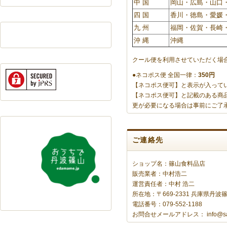
中 国
岡山・広島・山口
四 国
香川・徳島・愛媛
九 州
福岡・佐賀・長崎
沖 縄
沖縄
クール便を利用させていただく場
●ネコポス便 全国一律：
350円
【ネコポス便可】と表示が入って
【ネコポス便可】と記載のある商
更が必要になる場合は事前にご了
ご連絡先
ショップ名：篠山食料品店
販売業者：中村浩二
運営責任者：中村 浩二
所在地：〒669-2331 兵庫県丹
電話番号：079-552-1188
お問合せメールアドレス：
info@s