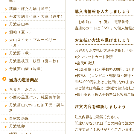
年）
猪肉・ぼたん鍋（通年）
購入者情報を入力しましょう
丹波大納言小豆・大豆（通年）
「お名前」「ご住所」「電話番号」
丹波篠山牛
当店のカートは「SSL」で個人情報
酒粕（夏～）
大山スイカ・ブルーベリー
お支払い方法を選びましょう
（夏）
お好きなお支払い方法を選択し「次
丹波栗（秋）
●クレジットカード決済
丹波黒枝豆・枝豆（夏～秋）
●楽天ID決済
丹波実山椒（冷凍）
●代金引換（代引手数料330円、1
●後払い（コンビニ・郵便局・銀行・LI
当店の定番商品
※54,000円以上はご使用になれませ
※ご請求は商品とは別送で決済会社
ちまき・おこわ
●銀行振込（振込手数料はお客様ご
小西の黒豆パン、純栗蒸羊羹
丹波篠山で作った加工品・調味
注文内容を確認しましょう
料
注文内容をご確認ください。
自家製焼豚
間違いがなければ「この内容で注文
丹波地卵
ご注文完了！ありがとうございます