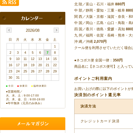
北 陸／富山・石川・福井
880円
中 部／静岡・愛知・三重・岐阜
88
関 西／大阪・京都・滋賀・奈良・
中 国／岡山・広島・山口・鳥取・
四 国／香川・徳島・愛媛・高知
88
2026/08
九 州／福岡・佐賀・長崎・熊本・大
日
月
火
水
木
金
土
沖 縄／沖縄
2,070円
1
クール便を利用させていただく場合
2
3
4
5
6
7
8
9
10
11
12
13
14
15
●ネコポス便 全国一律：
350円
16
17
18
19
20
21
22
商品名に【ネコポス便可】と入って
23
24
25
26
27
28
29
30
31
ポイントご利用案内
■
■
■
今日
休業日
臨時休業日
お買い上げの際に以下のポイントが
●営業時間／
決済別のポイント還元率
火、水、土：9:00-17:00
月、木、金、日：9:00-19:00
●年中無休（元旦のみ休み）
決済方法
クレジットカード決済