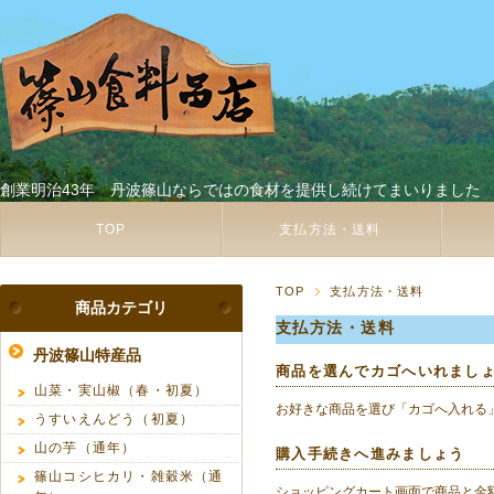
創業明治43年 丹波篠山ならではの食材を提供し続けてまいりました
TOP
支払方法・送料
TOP
支払方法・送料
商品カテゴリ
支払方法・送料
丹波篠山特産品
商品を選んでカゴへいれまし
山菜・実山椒（春・初夏）
お好きな商品を選び「カゴへ入れる
うすいえんどう（初夏）
山の芋（通年）
購入手続きへ進みましょう
篠山コシヒカリ・雑穀米（通
ショッピングカート画面で商品と金