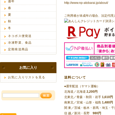
通年
http://www.np-atobarai.jp/about/
春
夏
ご利用者が未成年の場合、法定代理
秋
冬
ネコポス便発送
冷凍野菜、食品
定期発送商品
お気に入り
お気に入りリストを見る
送料について
●通常配送（ヤマト運輸）
北海道／北海道
2,200円
北東北／青森・秋田・岩手
1,610円
南東北／宮城・山形・福島
1,480円
関 東／茨城・栃木・群馬・埼玉・
信 越／新潟・長野
980円