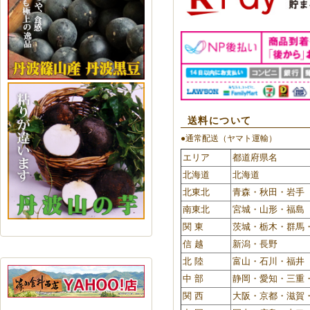
送料について
●通常配送（ヤマト運輸）
エリア
都道府県名
北海道
北海道
北東北
青森・秋田・岩手
南東北
宮城・山形・福島
関 東
茨城・栃木・群馬
信 越
新潟・長野
北 陸
富山・石川・福井
中 部
静岡・愛知・三重
関 西
大阪・京都・滋賀