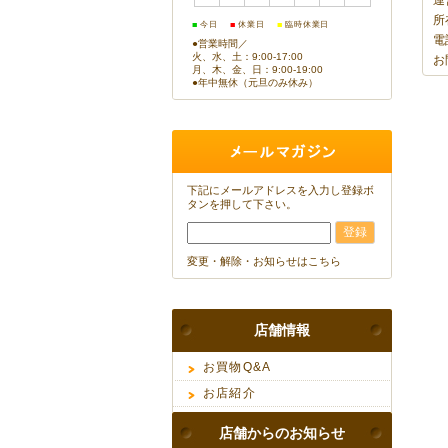
運
所
■
■
■
今日
休業日
臨時休業日
電
●営業時間／
火、水、土：9:00-17:00
お
月、木、金、日：9:00-19:00
●年中無休（元旦のみ休み）
下記にメールアドレスを入力し登録ボ
タンを押して下さい。
変更・解除・お知らせはこちら
店舗情報
お買物Q&A
お店紹介
店舗からのお知らせ