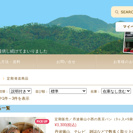
マイ
提供し続けてまいりました
払方法・送料
お問い合せ
お客様のお
P
定期発送商品
切替：
並び順：
在庫：
中1件～3件を表示
品一覧
定期販売／丹波篠山小西の黒豆パン（3ヶ入×5
¥3,300
(税込)
丹波篠山、テレビ、雑誌などで数多く取り上