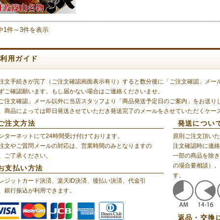
中1件～3件を表示
ご利用ガイド
注文手続きが完了（ご注文確認画面表示有り）すると数分後に「ご注文確認」メー
ずご確認願います。もし届かない場合はご連絡くださいませ。
ご注文確認」メール以外に当店スタッフより「商品発送予定日のご案内」をお送り
、商品によっては即日発送させていただき発送完了のメールをさせていただくケー
ご注文方法
発送につい
ンターネットにて24時間受け付けております。
原則ご注文頂いた
注文やご質問メールの対応は、営業時間のみとなりますの
注文確認時に連絡
、ご了承ください。
一部の商品を除き
の場合要相談）。
お支払い方法
す。
レジットカード決済、楽天ID決済、後払い決済、代金引
、銀行振込が利用できます。
返品・交換