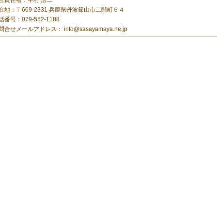
営責任者：中村 浩二
在地：〒669-2331 兵庫県丹波篠山市二階町５４
話番号：079-552-1188
問合せメールアドレス：
info@sasayamaya.ne.jp