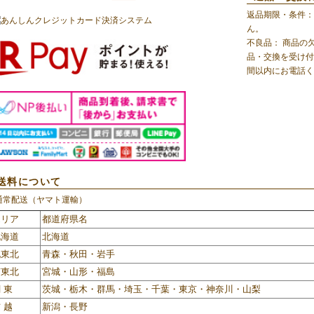
返品期限・条件：
ん。
不良品： 商品の
品・交換を受け付
間以内にお電話く
送料について
通常配送（ヤマト運輸）
エリア
都道府県名
北海道
北海道
北東北
青森・秋田・岩手
南東北
宮城・山形・福島
 東
茨城・栃木・群馬・埼玉・千葉・東京・神奈川・山梨
 越
新潟・長野