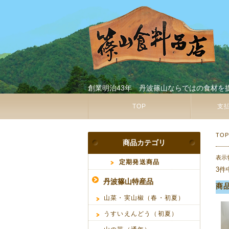
創業明治43年 丹波篠山ならではの食材を
TOP
支
TO
商品カテゴリ
表示
定期発送商品
3件
丹波篠山特産品
商
山菜・実山椒（春・初夏）
うすいえんどう（初夏）