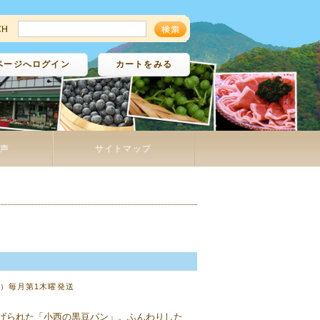
ページへログイン
カートをみる
声
サイトマップ
袋）毎月第1木曜発送
げられた「小西の黒豆パン」。ふんわりした