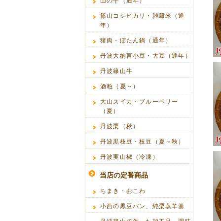
山の芋（通年）
篠山コシヒカリ・雑穀米（通
年）
猪肉・ぼたん鍋（通年）
丹波大納言小豆・大豆（通年）
丹波篠山牛
酒粕（夏～）
大山スイカ・ブルーベリー
（夏）
丹波栗（秋）
丹波黒枝豆・枝豆（夏～秋）
丹波実山椒（冷凍）
当店の定番商品
ちまき・おこわ
小西の黒豆パン、純栗蒸羊羹