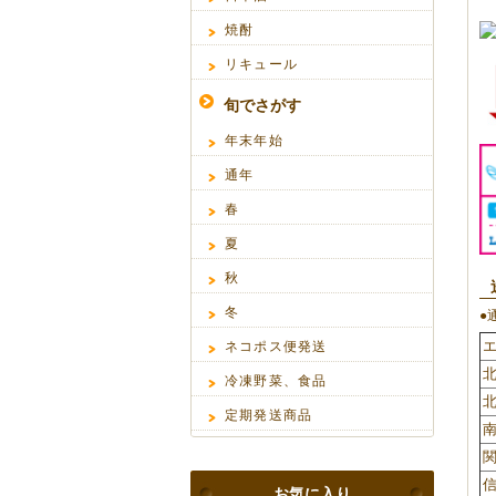
焼酎
リキュール
旬でさがす
年末年始
通年
春
夏
秋
冬
●
ネコポス便発送
冷凍野菜、食品
定期発送商品
関
信
お気に入り