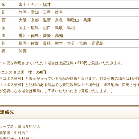
 陸
富山・石川・福井
 部
静岡・愛知・三重・岐阜
 西
大阪・京都・滋賀・奈良・和歌山・兵庫
 国
岡山・広島・山口・鳥取・島根
 国
香川・徳島・愛媛・高知
 州
福岡・佐賀・長崎・熊本・大分・宮崎・鹿児島
 縄
沖縄
ール便を利用させていただく場合は上記送料
＋270円
ご負担いただきます。
ネコポス便 全国一律：
350円
ネコポス便可】と表示が入っている商品が対象となります。代金引換の場合は利用
ネコポス便可】と記載のある商品でも規定数量以上の場合は、通常配送に変更させ
が必要になる場合は事前にご了承いただいた上で発送いたします。）
ご連絡先
ョップ名：篠山食料品店
売業者：中村浩二