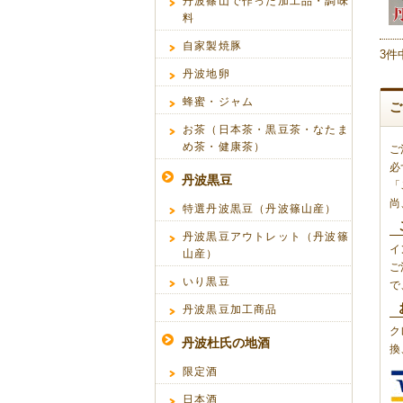
丹波篠山で作った加工品・調味
料
自家製焼豚
3件
丹波地卵
蜂蜜・ジャム
お茶（日本茶・黒豆茶・なたま
め茶・健康茶）
ご
必
丹波黒豆
「
尚
特選丹波黒豆（丹波篠山産）
丹波黒豆アウトレット（丹波篠
イ
山産）
ご
いり黒豆
で
丹波黒豆加工商品
ク
丹波杜氏の地酒
換
限定酒
日本酒