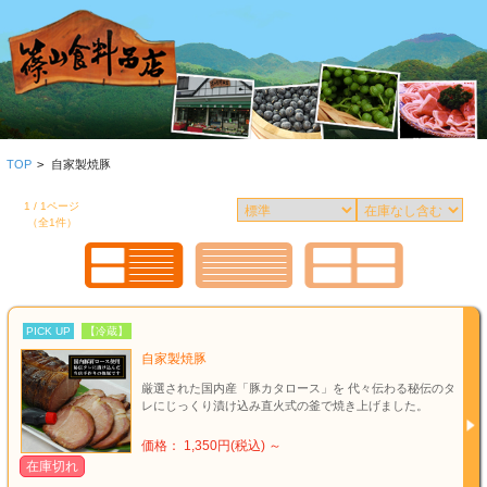
TOP
>
自家製焼豚
1 / 1ページ
（全1件）
PICK UP
【冷蔵】
自家製焼豚
厳選された国内産「豚カタロース」を 代々伝わる秘伝のタ
レにじっくり漬け込み直火式の釜で焼き上げました。
価格： 1,350円(税込)
～
在庫切れ