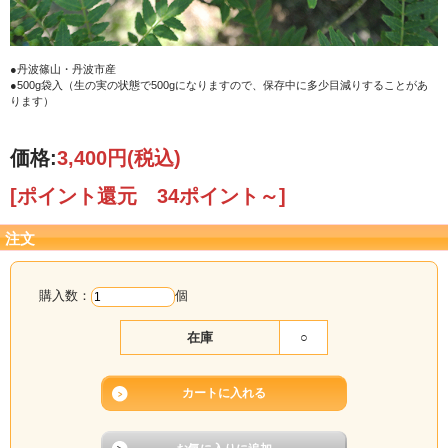
●丹波篠山・丹波市産
●500g袋入（生の実の状態で500gになりますので、保存中に多少目減りすることがあ
ります）
価格:
3,400円
(税込)
[ポイント還元 34ポイント～]
注文
購入数：
個
在庫
○