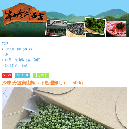
TOP
>
丹波実山椒（冷凍）
>
夏
>
山菜・実山椒（春・初夏）
>
冷凍野菜、食品
NEW
PICK UP
【冷凍】
冷凍 丹波実山椒（下処理無し） 500g