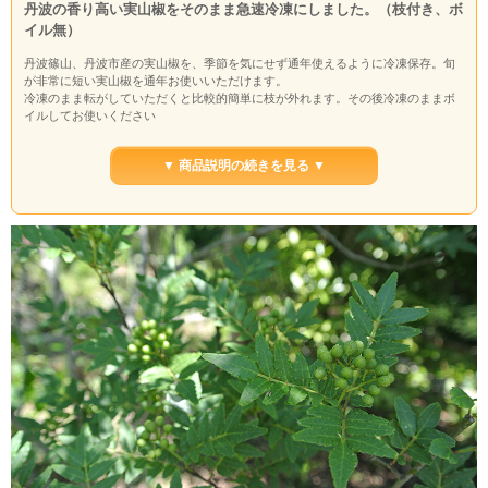
丹波の香り高い実山椒をそのまま急速冷凍にしました。（枝付き、ボ
イル無）
丹波篠山、丹波市産の実山椒を、季節を気にせず通年使えるように冷凍保存。旬
が非常に短い実山椒を通年お使いいただけます。
冷凍のまま転がしていただくと比較的簡単に枝が外れます。その後冷凍のままボ
イルしてお使いください
収穫量に限りがありますので、売切れ次第終了となります。
ご利用方法
▼ 商品説明の続きを見る ▼
・冷凍のまま枝をとり、お湯に入れ少し湯がきます。
・ザルに上げ、５〜10分程度水にさらします。
（辛味を抑えたい方はお好みの辛さになるまで水にさらしてお使いください。）