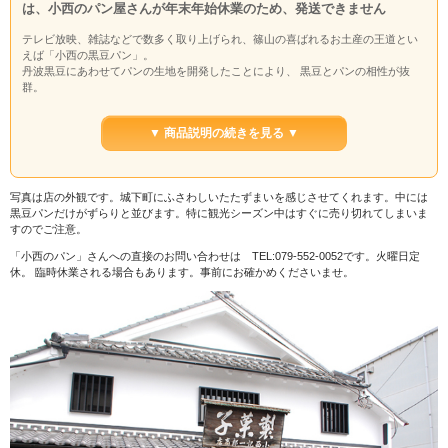
は、小西のパン屋さんが年末年始休業のため、発送できません
テレビ放映、雑誌などで数多く取り上げられ、篠山の喜ばれるお土産の王道とい
えば「小西の黒豆パン」。
丹波黒豆にあわせてパンの生地を開発したことにより、 黒豆とパンの相性が抜
群。
地元丹波篠山産丹波黒大豆を８～９時間じっくりと煮込み、甘さを押さえ黒豆本
来の味を引き出し、一つ一つ丁寧に焼き上げております。豆だけ食べてもおいし
▼ 商品説明の続きを見る ▼
い、丹波篠山ならではのお味です。
消費期限は製造日より３日です。発送日翌日到着の地域の場合、到着日翌日まで
にお召し上がりください。
写真は店の外観です。城下町にふさわしいたたずまいを感じさせてくれます。中には
黒豆パンだけがずらりと並びます。特に観光シーズン中はすぐに売り切れてしまいま
すのでご注意。
「小西のパン」さんへの直接のお問い合わせは TEL:079-552-0052です。火曜日定
休。 臨時休業される場合もあります。事前にお確かめくださいませ。