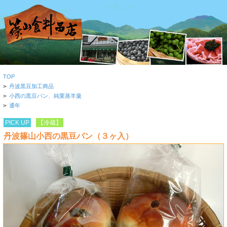
TOP
>
丹波黒豆加工商品
>
小西の黒豆パン、純栗蒸羊羹
>
通年
PICK UP
【冷蔵】
丹波篠山小西の黒豆パン（３ヶ入）