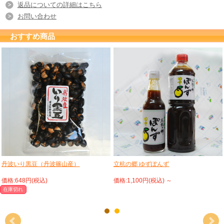
返品についての詳細はこちら
お問い合わせ
おすすめ商品
丹波いり黒豆（丹波篠山産）
立杭の郷 ゆずぽんず
価格:648円(税込)
価格:1,100円(税込)
～
在庫切れ