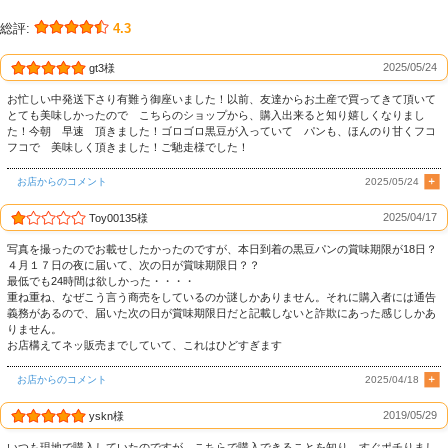
総評:
4.3
2025/05/24
gt3様
お忙しい中発送下さり有難う御座いました！以前、友達からお土産で買ってきて頂いて
とても美味しかったので こちらのショップから、購入出来ると知り嬉しくなりまし
た！今朝 早速 頂きました！ゴロゴロ黒豆が入っていて パンも、ほんのり甘くフコ
フコで 美味しく頂きました！ご馳走様でした！
お店からのコメント
2025/05/24
2025/04/17
Toy00135様
写真を撮ったのでお載せしたかったのですが、本日到着の黒豆パンの賞味期限が18日？
４月１７日の夜に届いて、次の日が賞味期限日？？
最低でも24時間は欲しかった・・・・
重ね重ね、なぜこう言う商売をしているのか謎しかありません。それに購入者には通告
義務があるので、届いた次の日が賞味期限日だと記載しないと詐欺にあった感じしかあ
りません。
お店構えてネッ販売までしていて、これはひどすぎます
お店からのコメント
2025/04/18
2019/05/29
yskn様
いつも現地で購入していたのですが、こちらで購入できることを知り、すぐポチりまし