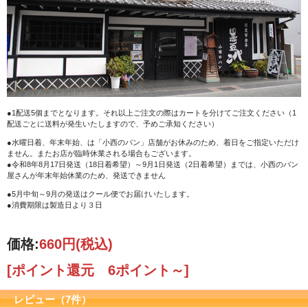
●1配送5個までとなります。それ以上ご注文の際はカートを分けてご注文ください（1
配送ごとに送料が発生いたしますので、予めご承知ください）
●水曜日着、年末年始、は「小西のパン」店舗がお休みのため、着日をご指定いただけ
ません。またお店が臨時休業される場合もございます。
●令和8年8月17日発送（18日着希望）～9月1日発送（2日着希望）までは、小西のパン
屋さんが年末年始休業のため、発送できません
●5月中旬～9月の発送はクール便でお届けいたします。
●消費期限は製造日より３日
価格:
660円
(税込)
[ポイント還元 6ポイント～]
レビュー（7件）