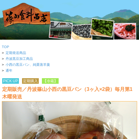
TOP
>
定期発送商品
>
丹波黒豆加工商品
>
小西の黒豆パン、純栗蒸羊羹
>
通年
PICK UP
定期購入
【冷蔵】
定期販売／丹波篠山小西の黒豆パン（3ヶ入×2袋）毎月第1
木曜発送