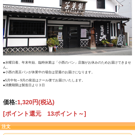
●水曜日着、年末年始、臨時休業は「小西のパン」店舗がお休みのためお届けできませ
ん。
●小西の黒豆パンが休業中の場合は翌週のお届けになります。
●5月中旬～9月の発送はクール便でお届けいたします。
●消費期限は製造日より３日
価格:
1,320円
(税込)
[ポイント還元 13ポイント～]
注文