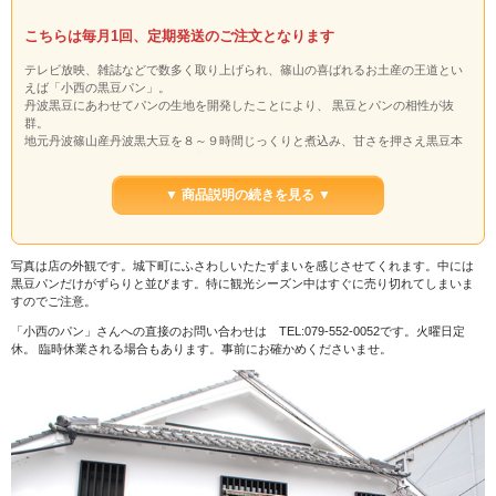
こちらは毎月1回、定期発送のご注文となります
テレビ放映、雑誌などで数多く取り上げられ、篠山の喜ばれるお土産の王道とい
えば「小西の黒豆パン」。
丹波黒豆にあわせてパンの生地を開発したことにより、 黒豆とパンの相性が抜
群。
地元丹波篠山産丹波黒大豆を８～９時間じっくりと煮込み、甘さを押さえ黒豆本
来の味を引き出し、一つ一つ丁寧に焼き上げております。豆だけ食べてもおいし
い、丹波篠山ならではのお味です。
▼ 商品説明の続きを見る ▼
写真は店の外観です。城下町にふさわしいたたずまいを感じさせてくれます。中には
黒豆パンだけがずらりと並びます。特に観光シーズン中はすぐに売り切れてしまいま
すのでご注意。
「小西のパン」さんへの直接のお問い合わせは TEL:079-552-0052です。火曜日定
休。 臨時休業される場合もあります。事前にお確かめくださいませ。