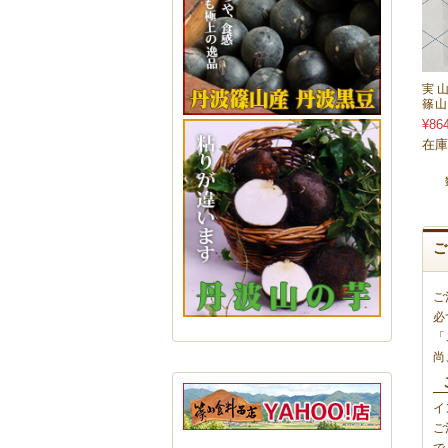
実
篠
¥86
在庫
ご
必
「
尚
イ
ご