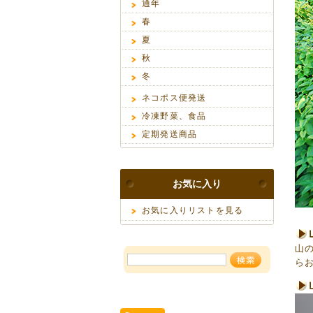
通年
春
夏
秋
冬
ネコポス便発送
冷凍野菜、食品
定期発送商品
お気に入り
お気に入りリストを見る
山
ら