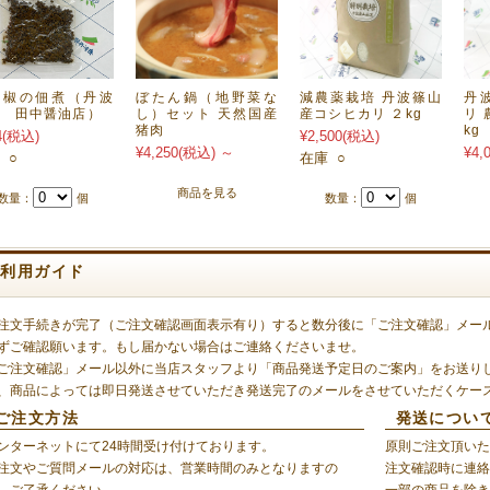
山椒の佃煮（丹波
ぼたん鍋（地野菜な
減農薬栽培 丹波篠山
丹
山 田中醤油店）
し）セット 天然国産
産コシヒカリ ２kg
リ 
猪肉
kg
4
(税込)
¥2,500
(税込)
¥4,250
(税込)
～
¥4,
 ○
在庫 ○
商品を見る
数量：
個
数量：
個
ご利用ガイド
注文手続きが完了（ご注文確認画面表示有り）すると数分後に「ご注文確認」メー
ずご確認願います。もし届かない場合はご連絡くださいませ。
ご注文確認」メール以外に当店スタッフより「商品発送予定日のご案内」をお送り
、商品によっては即日発送させていただき発送完了のメールをさせていただくケー
ご注文方法
発送につい
ンターネットにて24時間受け付けております。
原則ご注文頂いた
注文やご質問メールの対応は、営業時間のみとなりますの
注文確認時に連絡