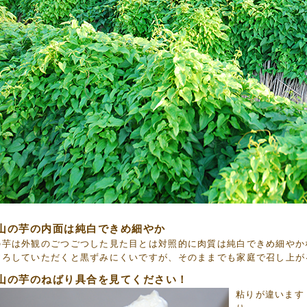
山の芋の内面は純白できめ細やか
の芋は外観のごつごつした見た目とは対照的に肉質は純白できめ細やか
おろしていただくと黒ずみにくいですが、そのままでも家庭で召し上が
山の芋のねばり具合を見てください！
粘りが違います