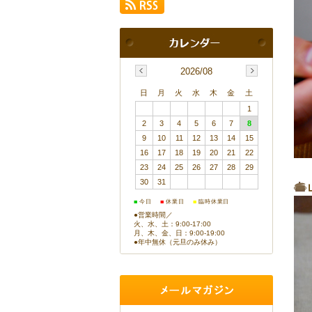
2026/08
日
月
火
水
木
金
土
1
2
3
4
5
6
7
8
9
10
11
12
13
14
15
16
17
18
19
20
21
22
23
24
25
26
27
28
29
30
31
■
■
■
今日
休業日
臨時休業日
●営業時間／
火、水、土：9:00-17:00
月、木、金、日：9:00-19:00
●年中無休（元旦のみ休み）