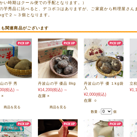
暖かい時期はクール便での手配となります。）
山の芋秀品に比べると、デコボコはありますが、ご家庭から料理屋さん
１kgで２～３個となります。
にも関連商品がございます
山の芋 秀
丹波山の芋 優品 8kg
丹波山の芋 優 １kg袋
立
入
00
(税込)
～
¥14,200
(税込)
～
¥1,
¥2,000
(税込)
 ×
在庫 ×
在庫 ○
商品を見る
商品を見る
数量：
個