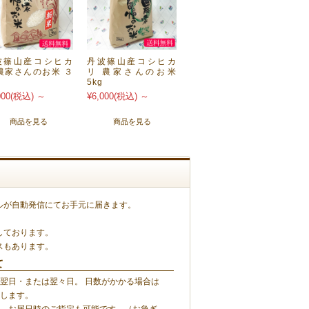
波篠山産コシヒカ
丹波篠山産コシヒカ
農家さんのお米 ３
リ 農家さんのお米
5kg
000
(税込)
～
¥6,000
(税込)
～
商品を見る
商品を見る
ルが自動発信にてお手元に届きます。
しております。
スもあります。
て
翌日・または翌々日。 日数がかかる場合は
します。