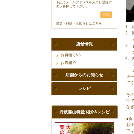
下記にメールアドレスを入力し登録ボ
タンを押して下さい。
変更・解除・お知らせはこちら
店舗情報
お買物Q&A
お店紹介
店舗からのお知らせ
※
て
レシピ
そ
生
な
丹波篠山特産 紹介&レシピ
●
お
で