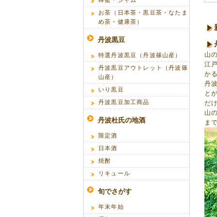
蜂蜜・ジャム
お茶（日本茶・黒豆茶・なたま
め茶・健康茶）
丹波黒豆
山
特選丹波黒豆（丹波篠山産）
江
丹波黒豆アウトレット（丹波篠
か
山産）
丹
いり黒豆
と
丹波黒豆加工商品
だ
山
丹波杜氏の地酒
ま
限定酒
日本酒
焼酎
リキュール
旬でさがす
年末年始