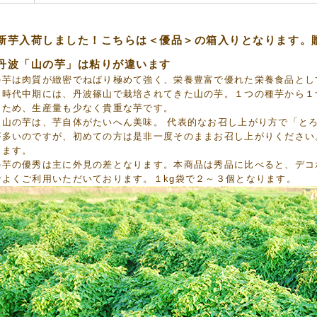
新芋入荷しました！こちらは＜優品＞の箱入りとなります。
丹波「山の芋」は粘りが違います
の芋は肉質が緻密でねばり極めて強く、栄養豊富で優れた栄養食品とし
戸時代中期には、丹波篠山で栽培されてきた山の芋。１つの種芋から１
るため、生産量も少なく貴重な芋です。
波山の芋は、芋自体がたいへん美味。 代表的なお召し上がり方で「と
が多いのですが、初めての方は是非一度そのままお召し上がりください
けます。
の芋の優秀は主に外見の差となります。本商品は秀品に比べると、デコ
でよくご利用いただいております。１kg袋で２～３個となります。