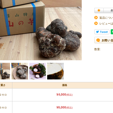
返品につ
レビュー
数量:
重さ
価格
¥4,000
２キロ
(税込)
¥6,000
３キロ
(税込)