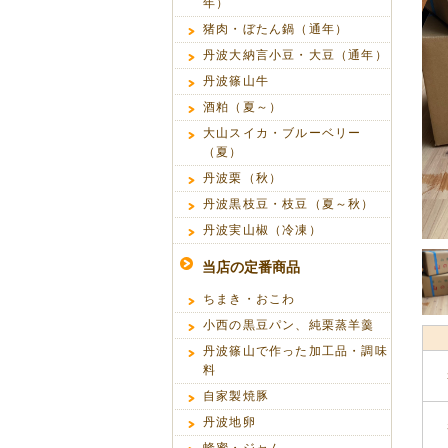
年）
猪肉・ぼたん鍋（通年）
丹波大納言小豆・大豆（通年）
丹波篠山牛
酒粕（夏～）
大山スイカ・ブルーベリー
（夏）
丹波栗（秋）
丹波黒枝豆・枝豆（夏～秋）
丹波実山椒（冷凍）
当店の定番商品
ちまき・おこわ
小西の黒豆パン、純栗蒸羊羹
丹波篠山で作った加工品・調味
料
自家製焼豚
丹波地卵