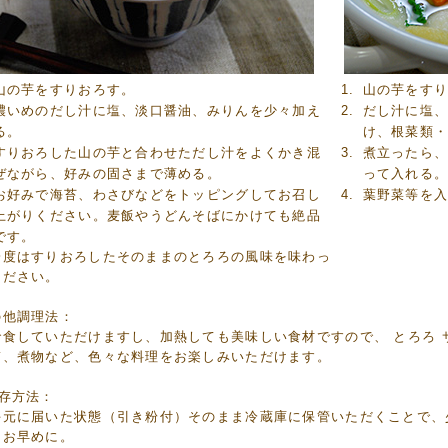
山の芋をすりおろす。
山の芋をす
濃いめのだし汁に塩、淡口醤油、みりんを少々加え
だし汁に塩
る。
け、根菜類
すりおろした山の芋と合わせただし汁をよくかき混
煮立ったら
ぜながら、好みの固さまで薄める。
って入れる
お好みで海苔、わさびなどをトッピングしてお召し
葉野菜等を
上がりください。麦飯やうどんそばにかけても絶品
です。
一度はすりおろしたそのままのとろろの風味を味わっ
ください。
の他調理法：
で食していただけますし、加熱しても美味しい食材ですので、 とろろ 
ぎ、煮物など、色々な料理をお楽しみいただけます。
保存方法：
手元に届いた状態（引き粉付）そのまま冷蔵庫に保管いただくことで、
はお早めに。