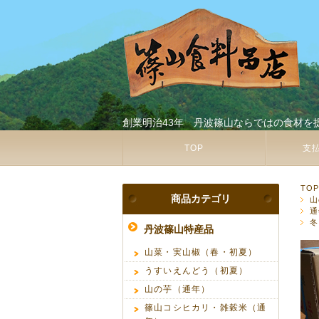
創業明治43年 丹波篠山ならではの食材を
TOP
支
TO
商品カテゴリ
山
通
冬
丹波篠山特産品
山菜・実山椒（春・初夏）
うすいえんどう（初夏）
山の芋（通年）
篠山コシヒカリ・雑穀米（通