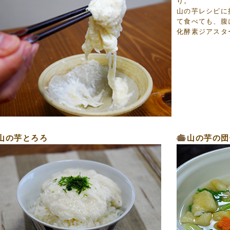
り。
山の芋レシピに
て食べても、腹
化酵素ジアスタ
山の芋とろろ
山の芋の団