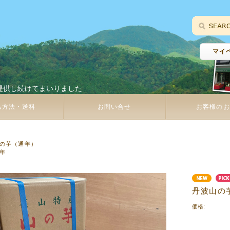
マイ
提供し続けてまいりました
払方法・送料
お問い合せ
お客様のお
P
の芋（通年）
年
丹波山の
価格: