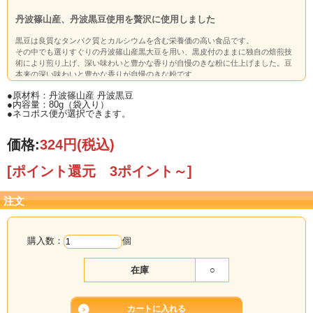
丹波篠山産、丹波黒豆使用を贅沢に使用しました
黒豆は良質なタンパク質とカルシウムを含む栄養価の高い食品です。
その中でも選りすぐりの丹波篠山産黒大豆を用い、黒皮付のままに独自の焙煎技
術により煎り上げ、深い味わいと豊かな香りが自慢のきな粉に仕上げました。豆
本来の深い味わいと豊かな香りが自慢のきな粉です。
●原材料：丹波篠山産 丹波黒豆
●内容量：80g（袋入り）
●ネコポス便が選択できます。
価格:
324円
(税込)
[ポイント還元 3ポイント～]
注文
購入数：
個
在庫
○