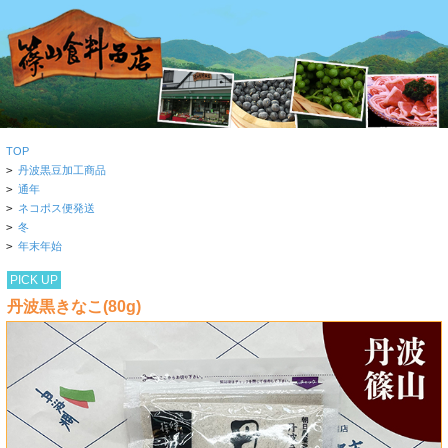
TOP
>
丹波黒豆加工商品
>
通年
>
ネコポス便発送
>
冬
>
年末年始
PICK UP
丹波黒きなこ(80g)