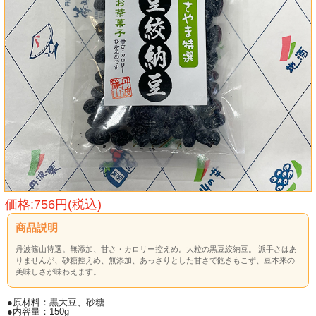
価格:756円(税込)
商品説明
丹波篠山特選。無添加、甘さ・カロリー控えめ。大粒の黒豆絞納豆。 派手さはあ
りませんが、砂糖控えめ、無添加、あっさりとした甘さで飽きもこず、豆本来の
美味しさが味わえます。
●原材料：黒大豆、砂糖
●内容量：150g