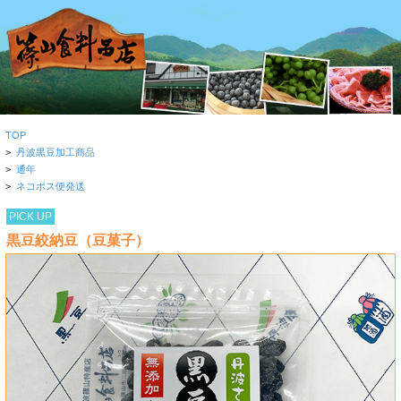
TOP
>
丹波黒豆加工商品
>
通年
>
ネコポス便発送
PICK UP
黒豆絞納豆（豆菓子）